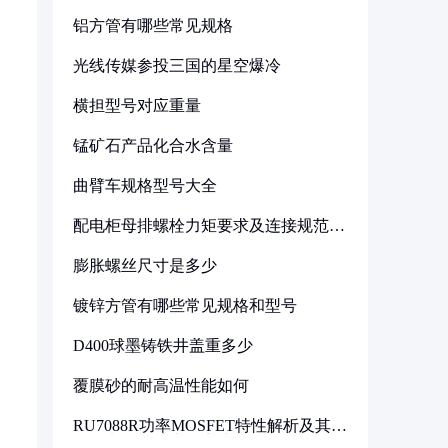
铝方管有哪些常见规格
光线传媒参投三国的星空爆冷
横担型号对应重量
锰矿石产品化合水含量
曲臂车规格型号大全
配电柜母排螺栓力矩要求及连接规范详
解
膨胀螺丝尺寸是多少
镀锌方管有哪些常见规格和型号
D400球墨铸铁井盖重多少
覆膜砂的耐高温性能如何
RU7088R功率MOSFET特性解析及其在
可调电源设计中的实践