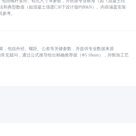
力，包括螺杆直径、钻孔尺寸等参数，并依据专业标准（如《混凝土结
方法和典型数值（如混凝土强度C30下设计值约80kN）。内容涵盖安装
员参考。
底孔计算，包括外径、螺距、公差等关键参数，并提供专业数据来源
孔尺寸的常见疑问，通过公式推导给出精确推荐值（Φ5.18mm），并附加工艺