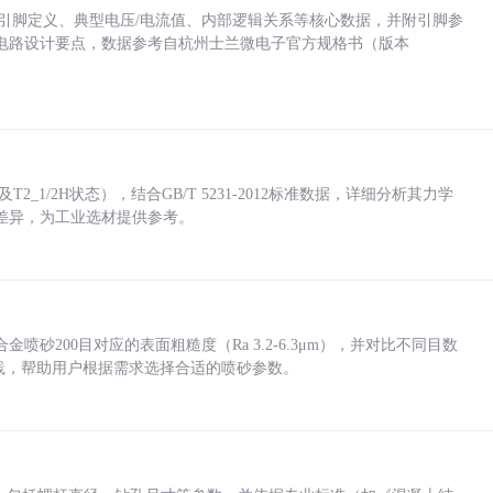
括各引脚定义、典型电压/电流值、内部逻辑关系等核心数据，并附引脚参
电路设计要点，数据参考自杭州士兰微电子官方规格书（版本
_1/2H状态），结合GB/T 5231-2012标准数据，详细分析其力学
差异，为工业选材提供参考。
砂200目对应的表面粗糙度（Ra 3.2-6.3μm），并对比不同目数
业实践，帮助用户根据需求选择合适的喷砂参数。