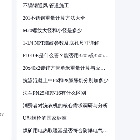
不锈钢通风 管道施工
201不锈钢重量计算方法大全
M20螺纹大径和小径是多少
1-1/4 NPT螺纹参数及底孔尺寸详解
F1010E是什么管？能否用3205或3505代
换
20x40x2镀锌方管单米重量计算与应用
分析
抗渗混凝土中P6和P8膨胀剂分别加多少
法兰PN25和PN16有什么区别
消费者对洗衣机的核心需求调研与分析
7
U型螺栓的国家标准
煤矿用电热取暖器是否符合防爆电气设
备标准