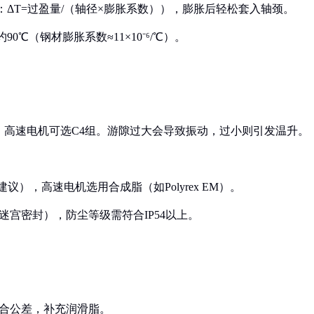
计算：ΔT=过盈量/（轴径×膨胀系数）），膨胀后轻松套入轴颈。
90℃（钢材膨胀系数≈11×10⁻⁶/℃）。
35mm），高速电机可选C4组。游隙过大会导致振动，过小则引发温升。
建议），高速电机选用合成脂（如Polyrex EM）。
迷宫密封），防尘等级需符合IP54以上。
配合公差，补充润滑脂。