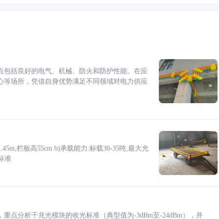
点包括良好的电气、机械、防火和防护性能。在应
心等场所，凭借自身优势满足不同领域对电力供应
5m,栏板高55cm b)承载能力:标载30-35吨,最大允
标准
点分析千兆光模块的收光标准（典型值为-3dBm至-24dBm），并