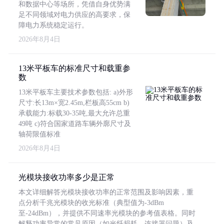
和数据中心等场所，凭借自身优势满
足不同领域对电力供应的高要求，保
障电力系统稳定运行。
2026年8月4日
13米平板车的标准尺寸和载重参
数
13米平板车主要技术参数包括: a)外形
尺寸:长13m×宽2.45m,栏板高55cm b)
承载能力:标载30-35吨,最大允许总重
49吨 c)符合国家道路车辆外廓尺寸及
轴荷限值标准
2026年8月4日
光模块接收功率多少是正常
本文详细解答光模块接收功率的正常范围及影响因素，重
点分析千兆光模块的收光标准（典型值为-3dBm
至-24dBm），并提供不同速率光模块的参考值表格。同时
解释功率异常的常见原因（如光纤损耗、连接器问题）及