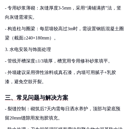
- 专用砂浆薄砌：灰缝厚度3-5mm，采用“满铺满挤”法，竖
向灰缝需灌实。
- 构造柱与圈梁：每层墙较高过3m时，需设置钢筋混凝土圈
梁（截面≥240×180mm）。
3. 水电安装与饰面处理
- 管线开槽深度≤1/3墙厚，槽宽用专用修补砂浆填平。
- 外墙建议采用弹性涂料或真石漆，内墙可用腻子+乳胶
漆，避免空鼓开裂。
三、常见问题与解决方案
- 裂缝控制：砌筑后7天内需每日洒水养护，顶部与梁底预
留20mm缝隙用发泡胶填充。