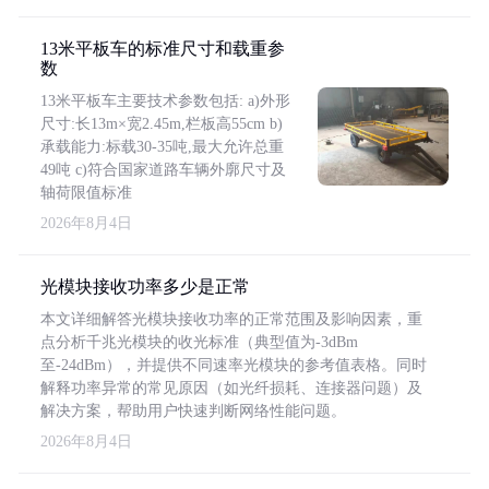
13米平板车的标准尺寸和载重参
数
13米平板车主要技术参数包括: a)外形
尺寸:长13m×宽2.45m,栏板高55cm b)
承载能力:标载30-35吨,最大允许总重
49吨 c)符合国家道路车辆外廓尺寸及
轴荷限值标准
2026年8月4日
光模块接收功率多少是正常
本文详细解答光模块接收功率的正常范围及影响因素，重
点分析千兆光模块的收光标准（典型值为-3dBm
至-24dBm），并提供不同速率光模块的参考值表格。同时
解释功率异常的常见原因（如光纤损耗、连接器问题）及
解决方案，帮助用户快速判断网络性能问题。
2026年8月4日