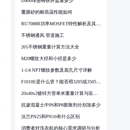
D400球墨铸铁井盖重多少
覆膜砂的耐高温性能如何
RU7088R功率MOSFET特性解析及其在
可调电源设计中的实践
不锈钢通风 管道施工
201不锈钢重量计算方法大全
M20螺纹大径和小径是多少
1-1/4 NPT螺纹参数及底孔尺寸详解
F1010E是什么管？能否用3205或3505代
换
20x40x2镀锌方管单米重量计算与应用
分析
抗渗混凝土中P6和P8膨胀剂分别加多少
法兰PN25和PN16有什么区别
消费者对洗衣机的核心需求调研与分析