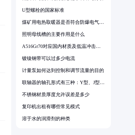
U型螺栓的国家标准
煤矿用电热取暖器是否符合防爆电气设
备标准
照明母线槽的主要作用是什么
A516Gr70对应国内材质及低温冲击要
求解析
镀镍钢带可以过多少电流
计量泵如何达到控制和调节流量的目的
联轴器的轴孔形式有三种：Y型、J型、
Z型
不锈钢材质厚度允许误差是多少
复印机出租有哪些常见模式
溶于水的润滑剂的种类