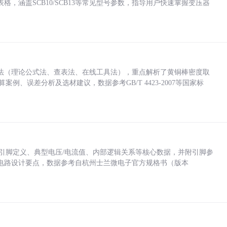
，涵盖SCB10/SCB13等常见型号参数，指导用户快速掌握变压器
法（理论公式法、查表法、在线工具法），重点解析了黄铜棒密度取
计算案例、误差分析及选材建议，数据参考GB/T 4423-2007等国家标
括各引脚定义、典型电压/电流值、内部逻辑关系等核心数据，并附引脚参
电路设计要点，数据参考自杭州士兰微电子官方规格书（版本