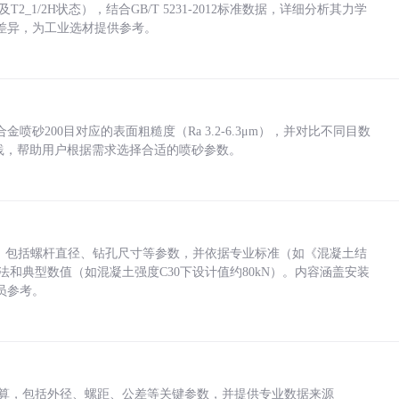
_1/2H状态），结合GB/T 5231-2012标准数据，详细分析其力学
差异，为工业选材提供参考。
砂200目对应的表面粗糙度（Ra 3.2-6.3μm），并对比不同目数
业实践，帮助用户根据需求选择合适的喷砂参数。
力，包括螺杆直径、钻孔尺寸等参数，并依据专业标准（如《混凝土结
方法和典型数值（如混凝土强度C30下设计值约80kN）。内容涵盖安装
员参考。
底孔计算，包括外径、螺距、公差等关键参数，并提供专业数据来源