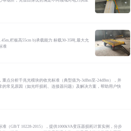
心等场所，凭借自身优势满足不同领域对电力供应
5m,栏板高55cm b)承载能力:标载30-35吨,最大允
标准
点分析千兆光模块的收光标准（典型值为-3dBm至-24dBm），并
常的常见原因（如光纤损耗、连接器问题）及解决方案，帮助用户快
/T 10228-2015），提供1000kVA变压器损耗计算实例，分步