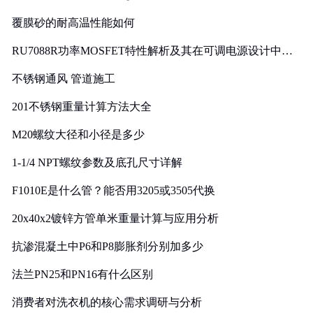
覆膜砂的耐高温性能如何
RU7088R功率MOSFET特性解析及其在可调电源设计中的
实践
不锈钢通风 管道施工
201不锈钢重量计算方法大全
M20螺纹大径和小径是多少
1-1/4 NPT螺纹参数及底孔尺寸详解
F1010E是什么管？能否用3205或3505代换
20x40x2镀锌方管单米重量计算与应用分析
抗渗混凝土中P6和P8膨胀剂分别加多少
法兰PN25和PN16有什么区别
消费者对洗衣机的核心需求调研与分析