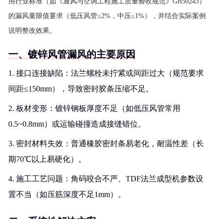
用行业标准（如《通风与空调工程施工质量验收规范》GB50243）
的漏风量限值要求（低压风管≤2%，中压≤1%），并结合实际案例
说明整改效果。
一、镀锌风管漏风的主要原因
1. 接口连接缺陷：法兰螺栓未拧紧或间距过大（规范要求
间距≤150mm），导致密封胶条压缩不足。
2. 板材变形：镀锌钢板厚度不足（如低压风管常用
0.5~0.8mm）或运输碰撞造成接缝错位。
3. 密封材料失效：普通橡胶密封条易老化，耐温性差（长
期70℃以上易硬化）。
4. 施工工艺问题：角码咬合不严、TDF法兰成型机参数设
置不当（如压筋深度不足1mm）。