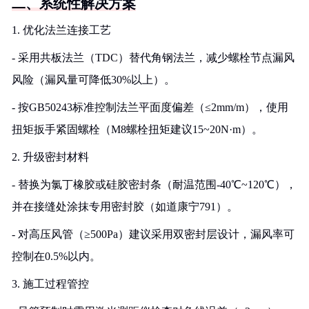
二、系统性解决方案
1. 优化法兰连接工艺
- 采用共板法兰（TDC）替代角钢法兰，减少螺栓节点漏风
风险（漏风量可降低30%以上）。
- 按GB50243标准控制法兰平面度偏差（≤2mm/m），使用
扭矩扳手紧固螺栓（M8螺栓扭矩建议15~20N·m）。
2. 升级密封材料
- 替换为氯丁橡胶或硅胶密封条（耐温范围-40℃~120℃），
并在接缝处涂抹专用密封胶（如道康宁791）。
- 对高压风管（≥500Pa）建议采用双密封层设计，漏风率可
控制在0.5%以内。
3. 施工过程管控