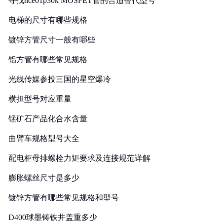
寻找nce01p30k MOSFET管的合适替代型号
电梯的尺寸有哪些规格
镀锌方管尺寸一般有哪些
铝方管有哪些常见规格
光线传媒参投三国的星空爆冷
横担型号对应重量
锰矿石产品化合水含量
曲臂车规格型号大全
配电柜母排螺栓力矩要求及连接规范详解
膨胀螺丝尺寸是多少
镀锌方管有哪些常见规格和型号
D400球墨铸铁井盖重多少