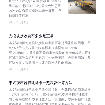
尺寸:长13m×宽2.45m,栏板高55cm b)
承载能力:标载30-35吨,最大允许总重
49吨 c)符合国家道路车辆外廓尺寸及
轴荷限值标准
2026年8月4日
光模块接收功率多少是正常
本文详细解答光模块接收功率的正常范围及影响因素，重
点分析千兆光模块的收光标准（典型值为-3dBm
至-24dBm），并提供不同速率光模块的参考值表格。同时
解释功率异常的常见原因（如光纤损耗、连接器问题）及
解决方案，帮助用户快速判断网络性能问题。
2026年8月4日
干式变压器损耗标准一览表及计算方法
本文详细解析干式变压器空载损耗、负载损耗的国家标准
（GB/T 10228-2015），提供1000kVA变压器损耗计算实
例，分步骤说明变损计算方法，并附电力变压器损耗计算
实例表格，涵盖SCB10/SCB13等常见型号参数，指导用户