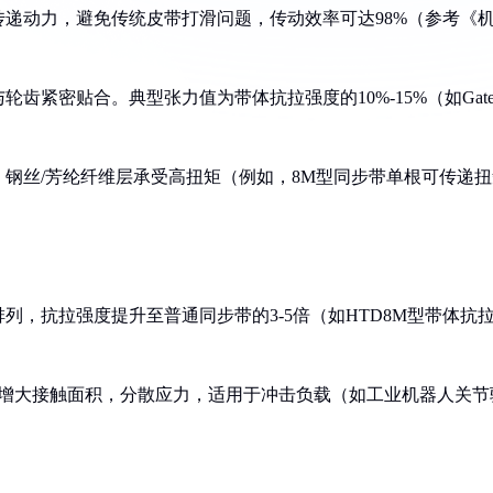
传递动力，避免传统皮带打滑问题，传动效率可达98%（参考《
齿紧密贴合。典型张力值为带体抗拉强度的10%-15%（如Gate
，钢丝/芳纶纤维层承受高扭矩（例如，8M型同步带单根可传递扭
排列，抗拉强度提升至普通同步带的3-5倍（如HTD8M型带体抗
设计增大接触面积，分散应力，适用于冲击负载（如工业机器人关节