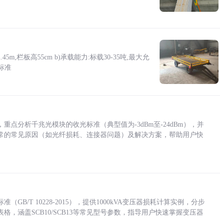
5m,栏板高55cm b)承载能力:标载30-35吨,最大允
标准
点分析千兆光模块的收光标准（典型值为-3dBm至-24dBm），并
常的常见原因（如光纤损耗、连接器问题）及解决方案，帮助用户快
/T 10228-2015），提供1000kVA变压器损耗计算实例，分步
，涵盖SCB10/SCB13等常见型号参数，指导用户快速掌握变压器