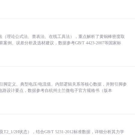
法（理论公式法、查表法、在线工具法），重点解析了黄铜棒密度取
计算案例、误差分析及选材建议，数据参考GB/T 4423-2007等国家标
括各引脚定义、典型电压/电流值、内部逻辑关系等核心数据，并附引脚参
电路设计要点，数据参考自杭州士兰微电子官方规格书（版本
_1/2H状态），结合GB/T 5231-2012标准数据，详细分析其力学