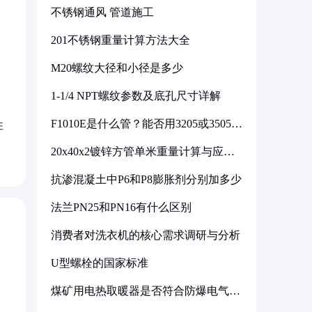
不锈钢通风 管道施工
201不锈钢重量计算方法大全
M20螺纹大径和小径是多少
1-1/4 NPT螺纹参数及底孔尺寸详解
F1010E是什么管？能否用3205或3505代
性
换
20x40x2镀锌方管单米重量计算与应用
分析
抗渗混凝土中P6和P8膨胀剂分别加多少
法兰PN25和PN16有什么区别
消费者对洗衣机的核心需求调研与分析
U型螺栓的国家标准
煤矿用电热取暖器是否符合防爆电气设
备标准