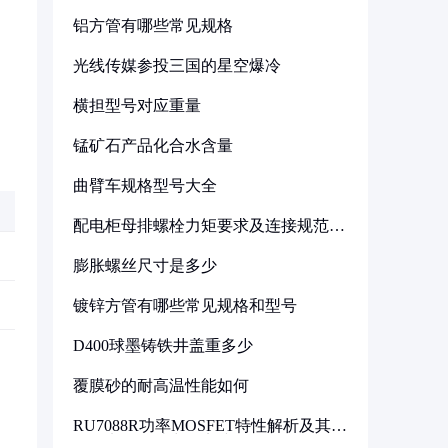
铝方管有哪些常见规格
光线传媒参投三国的星空爆冷
横担型号对应重量
锰矿石产品化合水含量
曲臂车规格型号大全
配电柜母排螺栓力矩要求及连接规范详
解
膨胀螺丝尺寸是多少
镀锌方管有哪些常见规格和型号
D400球墨铸铁井盖重多少
覆膜砂的耐高温性能如何
RU7088R功率MOSFET特性解析及其在
可调电源设计中的实践