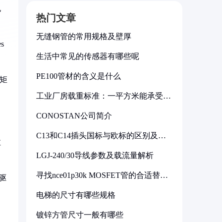
机
热门文章
无缝钢管的常用规格及壁厚
s
生活中常见的传感器有哪些呢
PE100管材的含义是什么
矩
工业厂房载重标准：一平方米能承受多
少公斤
CONOSTAN公司简介
C13和C14插头国标与欧标的区别及其
拉
标准解析
LGJ-240/30导线参数及载流量解析
寻找nce01p30k MOSFET管的合适替代
驱
型号
电梯的尺寸有哪些规格
镀锌方管尺寸一般有哪些