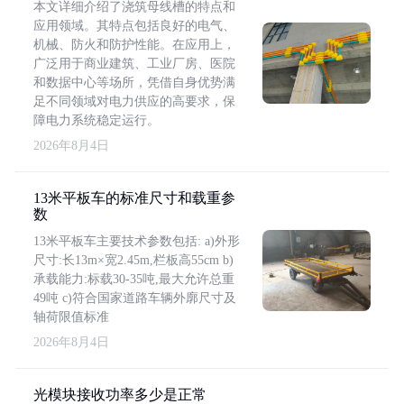
本文详细介绍了浇筑母线槽的特点和
应用领域。其特点包括良好的电气、
机械、防火和防护性能。在应用上，
广泛用于商业建筑、工业厂房、医院
和数据中心等场所，凭借自身优势满
足不同领域对电力供应的高要求，保
障电力系统稳定运行。
2026年8月4日
13米平板车的标准尺寸和载重参
数
13米平板车主要技术参数包括: a)外形
尺寸:长13m×宽2.45m,栏板高55cm b)
承载能力:标载30-35吨,最大允许总重
49吨 c)符合国家道路车辆外廓尺寸及
轴荷限值标准
2026年8月4日
光模块接收功率多少是正常