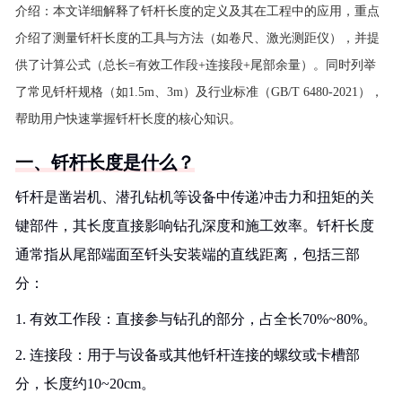
介绍：
本文详细解释了钎杆长度的定义及其在工程中的应用，重点
介绍了测量钎杆长度的工具与方法（如卷尺、激光测距仪），并提
供了计算公式（总长=有效工作段+连接段+尾部余量）。同时列举
了常见钎杆规格（如1.5m、3m）及行业标准（GB/T 6480-2021），
帮助用户快速掌握钎杆长度的核心知识。
一、钎杆长度是什么？
钎杆是凿岩机、潜孔钻机等设备中传递冲击力和扭矩的关
键部件，其长度直接影响钻孔深度和施工效率。钎杆长度
通常指从尾部端面至钎头安装端的直线距离，包括三部
分：
1. 有效工作段：直接参与钻孔的部分，占全长70%~80%。
2. 连接段：用于与设备或其他钎杆连接的螺纹或卡槽部
分，长度约10~20cm。