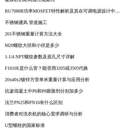
RU7088R功率MOSFET特性解析及其在可调电源设计中的
实践
不锈钢通风 管道施工
201不锈钢重量计算方法大全
M20螺纹大径和小径是多少
1-1/4 NPT螺纹参数及底孔尺寸详解
F1010E是什么管？能否用3205或3505代换
20x40x2镀锌方管单米重量计算与应用分析
抗渗混凝土中P6和P8膨胀剂分别加多少
法兰PN25和PN16有什么区别
消费者对洗衣机的核心需求调研与分析
U型螺栓的国家标准