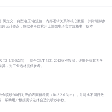
括各引脚定义、典型电压/电流值、内部逻辑关系等核心数据，并附引脚参
电路设计要点，数据参考自杭州士兰微电子官方规格书（版本
_1/2H状态），结合GB/T 5231-2012标准数据，详细分析其力学
差异，为工业选材提供参考。
砂200目对应的表面粗糙度（Ra 3.2-6.3μm），并对比不同目数
业实践，帮助用户根据需求选择合适的喷砂参数。