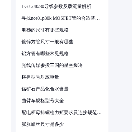
LGJ-240/30导线参数及载流量解析
寻找nce01p30k MOSFET管的合适替代
型号
电梯的尺寸有哪些规格
镀锌方管尺寸一般有哪些
铝方管有哪些常见规格
光线传媒参投三国的星空爆冷
横担型号对应重量
锰矿石产品化合水含量
曲臂车规格型号大全
配电柜母排螺栓力矩要求及连接规范详
解
膨胀螺丝尺寸是多少