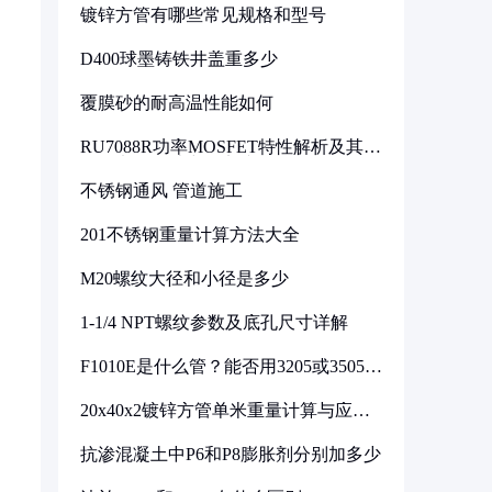
镀锌方管有哪些常见规格和型号
D400球墨铸铁井盖重多少
覆膜砂的耐高温性能如何
RU7088R功率MOSFET特性解析及其在
可调电源设计中的实践
不锈钢通风 管道施工
201不锈钢重量计算方法大全
M20螺纹大径和小径是多少
1-1/4 NPT螺纹参数及底孔尺寸详解
F1010E是什么管？能否用3205或3505代
换
20x40x2镀锌方管单米重量计算与应用
分析
抗渗混凝土中P6和P8膨胀剂分别加多少