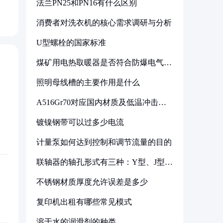
法兰PN25和PN16有什么区别
消费者对洗衣机的核心需求调研与分析
U型螺栓的国家标准
煤矿用电热取暖器是否符合防爆电气设
备标准
照明母线槽的主要作用是什么
A516Gr70对应国内材质及低温冲击要
求解析
镀镍钢带可以过多少电流
计量泵如何达到控制和调节流量的目的
联轴器的轴孔形式有三种：Y型、J型、
Z型
不锈钢材质厚度允许误差是多少
复印机出租有哪些常见模式
溶于水的润滑剂的种类