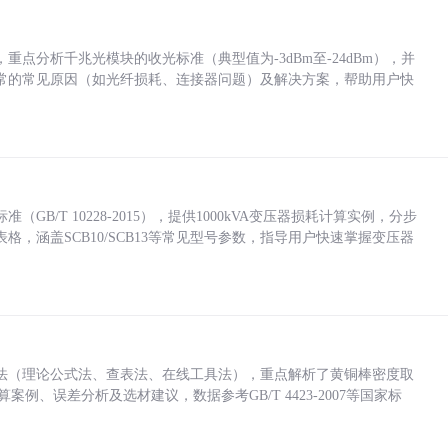
点分析千兆光模块的收光标准（典型值为-3dBm至-24dBm），并
常的常见原因（如光纤损耗、连接器问题）及解决方案，帮助用户快
/T 10228-2015），提供1000kVA变压器损耗计算实例，分步
，涵盖SCB10/SCB13等常见型号参数，指导用户快速掌握变压器
法（理论公式法、查表法、在线工具法），重点解析了黄铜棒密度取
计算案例、误差分析及选材建议，数据参考GB/T 4423-2007等国家标