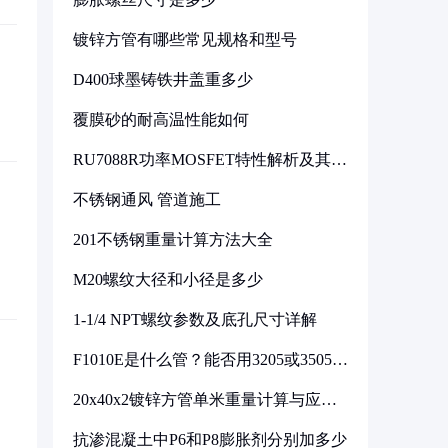
镀锌方管有哪些常见规格和型号
D400球墨铸铁井盖重多少
覆膜砂的耐高温性能如何
RU7088R功率MOSFET特性解析及其在
可调电源设计中的实践
不锈钢通风 管道施工
201不锈钢重量计算方法大全
M20螺纹大径和小径是多少
1-1/4 NPT螺纹参数及底孔尺寸详解
F1010E是什么管？能否用3205或3505代
换
20x40x2镀锌方管单米重量计算与应用
分析
抗渗混凝土中P6和P8膨胀剂分别加多少