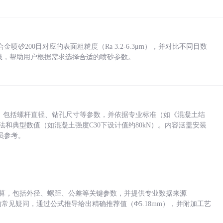
砂200目对应的表面粗糙度（Ra 3.2-6.3μm），并对比不同目数
业实践，帮助用户根据需求选择合适的喷砂参数。
力，包括螺杆直径、钻孔尺寸等参数，并依据专业标准（如《混凝土结
方法和典型数值（如混凝土强度C30下设计值约80kN）。内容涵盖安装
员参考。
底孔计算，包括外径、螺距、公差等关键参数，并提供专业数据来源
孔尺寸的常见疑问，通过公式推导给出精确推荐值（Φ5.18mm），并附加工艺