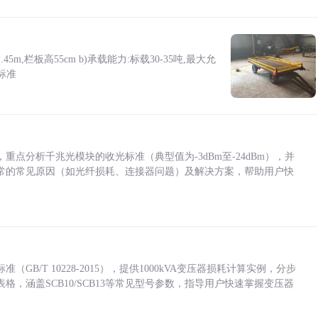
5m,栏板高55cm b)承载能力:标载30-35吨,最大允
标准
点分析千兆光模块的收光标准（典型值为-3dBm至-24dBm），并
常的常见原因（如光纤损耗、连接器问题）及解决方案，帮助用户快
/T 10228-2015），提供1000kVA变压器损耗计算实例，分步
，涵盖SCB10/SCB13等常见型号参数，指导用户快速掌握变压器