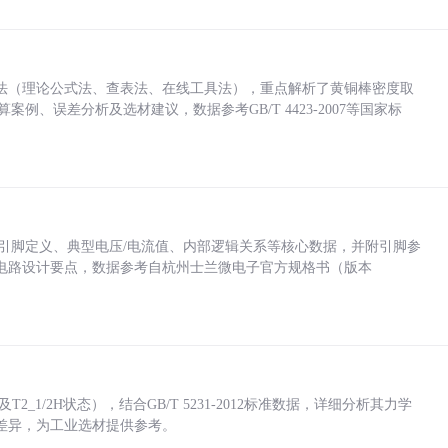
法（理论公式法、查表法、在线工具法），重点解析了黄铜棒密度取
计算案例、误差分析及选材建议，数据参考GB/T 4423-2007等国家标
括各引脚定义、典型电压/电流值、内部逻辑关系等核心数据，并附引脚参
电路设计要点，数据参考自杭州士兰微电子官方规格书（版本
_1/2H状态），结合GB/T 5231-2012标准数据，详细分析其力学
差异，为工业选材提供参考。