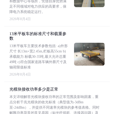
和数据中心等场所，凭借自身优势满
足不同领域对电力供应的高要求，保
障电力系统稳定运行。
2026年8月4日
13米平板车的标准尺寸和载重参
数
13米平板车主要技术参数包括: a)外形
尺寸:长13m×宽2.45m,栏板高55cm b)
承载能力:标载30-35吨,最大允许总重
49吨 c)符合国家道路车辆外廓尺寸及
轴荷限值标准
2026年8月4日
光模块接收功率多少是正常
本文详细解答光模块接收功率的正常范围及影响因素，重
点分析千兆光模块的收光标准（典型值为-3dBm
至-24dBm），并提供不同速率光模块的参考值表格。同时
解释功率异常的常见原因（如光纤损耗、连接器问题）及