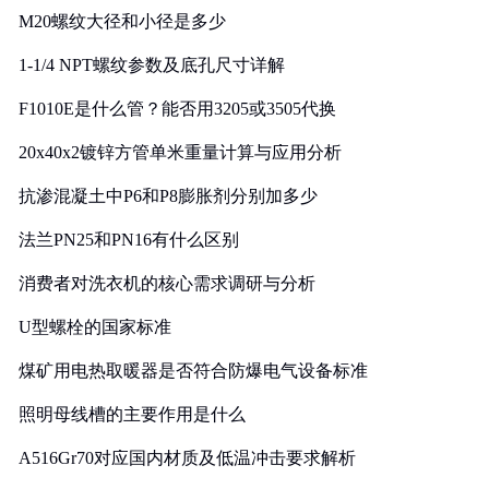
M20螺纹大径和小径是多少
1-1/4 NPT螺纹参数及底孔尺寸详解
F1010E是什么管？能否用3205或3505代换
20x40x2镀锌方管单米重量计算与应用分析
抗渗混凝土中P6和P8膨胀剂分别加多少
法兰PN25和PN16有什么区别
消费者对洗衣机的核心需求调研与分析
U型螺栓的国家标准
煤矿用电热取暖器是否符合防爆电气设备标准
照明母线槽的主要作用是什么
A516Gr70对应国内材质及低温冲击要求解析