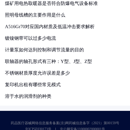
煤矿用电热取暖器是否符合防爆电气设备标准
照明母线槽的主要作用是什么
A516Gr70对应国内材质及低温冲击要求解析
镀镍钢带可以过多少电流
计量泵如何达到控制和调节流量的目的
联轴器的轴孔形式有三种：Y型、J型、Z型
不锈钢材质厚度允许误差是多少
复印机出租有哪些常见模式
溶于水的润滑剂的种类
药品医疗器械网络信息服务备案(京)网药械信息备字（2021）第00159号
京ICP证030173号
京公网安备11000002000001号