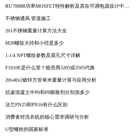
RU7088R功率MOSFET特性解析及其在可调电源设计中的
实践
不锈钢通风 管道施工
201不锈钢重量计算方法大全
M20螺纹大径和小径是多少
1-1/4 NPT螺纹参数及底孔尺寸详解
F1010E是什么管？能否用3205或3505代换
20x40x2镀锌方管单米重量计算与应用分析
抗渗混凝土中P6和P8膨胀剂分别加多少
法兰PN25和PN16有什么区别
消费者对洗衣机的核心需求调研与分析
U型螺栓的国家标准