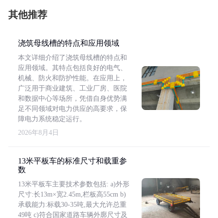
其他推荐
浇筑母线槽的特点和应用领域
本文详细介绍了浇筑母线槽的特点和
应用领域。其特点包括良好的电气、
机械、防火和防护性能。在应用上，
广泛用于商业建筑、工业厂房、医院
和数据中心等场所，凭借自身优势满
足不同领域对电力供应的高要求，保
障电力系统稳定运行。
2026年8月4日
13米平板车的标准尺寸和载重参
数
13米平板车主要技术参数包括: a)外形
尺寸:长13m×宽2.45m,栏板高55cm b)
承载能力:标载30-35吨,最大允许总重
49吨 c)符合国家道路车辆外廓尺寸及