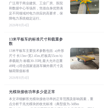
广泛用于商业建筑、工业厂房、医院
和数据中心等场所，凭借自身优势满
足不同领域对电力供应的高要求，保
障电力系统稳定运行。
2026年8月4日
13米平板车的标准尺寸和载重参
数
13米平板车主要技术参数包括: a)外形
尺寸:长13m×宽2.45m,栏板高55cm b)
承载能力:标载30-35吨,最大允许总重
49吨 c)符合国家道路车辆外廓尺寸及
轴荷限值标准
2026年8月4日
光模块接收功率多少是正常
本文详细解答光模块接收功率的正常范围及影响因素，重
点分析千兆光模块的收光标准（典型值为-3dBm