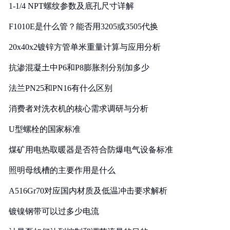
1-1/4 NPT螺纹参数及底孔尺寸详解
F1010E是什么管？能否用3205或3505代换
20x40x2镀锌方管单米重量计算与应用分析
抗渗混凝土中P6和P8膨胀剂分别加多少
法兰PN25和PN16有什么区别
消费者对洗衣机的核心需求调研与分析
U型螺栓的国家标准
煤矿用电热取暖器是否符合防爆电气设备标准
照明母线槽的主要作用是什么
A516Gr70对应国内材质及低温冲击要求解析
镀镍钢带可以过多少电流