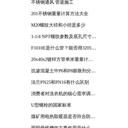
不锈钢通风 管道施工
201不锈钢重量计算方法大全
M20螺纹大径和小径是多少
1-1/4 NPT螺纹参数及底孔尺寸详
解
F1010E是什么管？能否用3205或
3505代换
20x40x2镀锌方管单米重量计算
与应用分析
抗渗混凝土中P6和P8膨胀剂分别
加多少
法兰PN25和PN16有什么区别
消费者对洗衣机的核心需求调研
与分析
U型螺栓的国家标准
煤矿用电热取暖器是否符合防爆
电气设备标准
照明母线槽的主要作用是什么