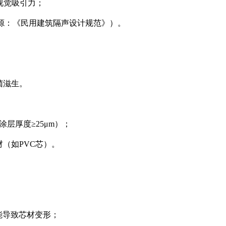
升视觉吸引力；
据来源：《民用建筑隔声设计规范》）。
菌滋生。
层厚度≥25μm）；
材（如PVC芯）。
能导致芯材变形；