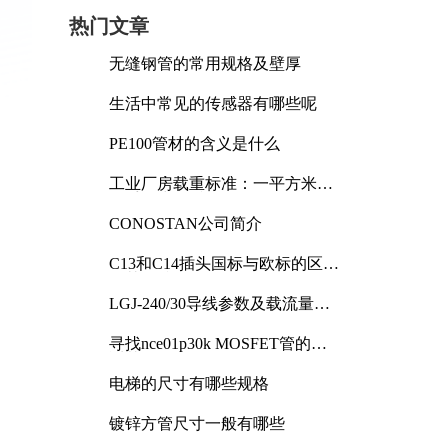
热门文章
无缝钢管的常用规格及壁厚
生活中常见的传感器有哪些呢
PE100管材的含义是什么
工业厂房载重标准：一平方米能
承受多少公斤
CONOSTAN公司简介
C13和C14插头国标与欧标的区别
及其标准解析
LGJ-240/30导线参数及载流量解
析
寻找nce01p30k MOSFET管的合
适替代型号
电梯的尺寸有哪些规格
镀锌方管尺寸一般有哪些