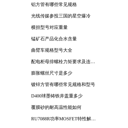
铝方管有哪些常见规格
光线传媒参投三国的星空爆冷
横担型号对应重量
锰矿石产品化合水含量
曲臂车规格型号大全
配电柜母排螺栓力矩要求及连接
规范详解
膨胀螺丝尺寸是多少
镀锌方管有哪些常见规格和型号
D400球墨铸铁井盖重多少
覆膜砂的耐高温性能如何
RU7088R功率MOSFET特性解析
及其在可调电源设计中的实践