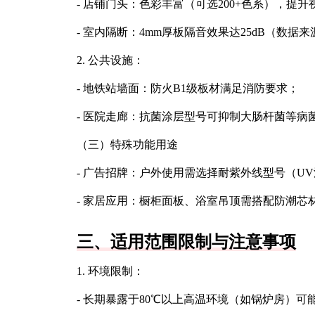
- 店铺门头：色彩丰富（可选200+色系），提
- 室内隔断：4mm厚板隔音效果达25dB（数
2. 公共设施：
- 地铁站墙面：防火B1级板材满足消防要求；
- 医院走廊：抗菌涂层型号可抑制大肠杆菌等病
（三）特殊功能用途
- 广告招牌：户外使用需选择耐紫外线型号（UV涂
- 家居应用：橱柜面板、浴室吊顶需搭配防潮芯
三、适用范围限制与注意事项
1. 环境限制：
- 长期暴露于80℃以上高温环境（如锅炉房）可