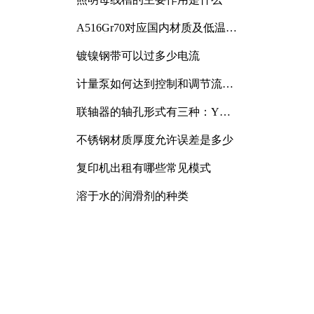
A516Gr70对应国内材质及低温冲
击要求解析
镀镍钢带可以过多少电流
计量泵如何达到控制和调节流量
的目的
联轴器的轴孔形式有三种：Y
型、J型、Z型
不锈钢材质厚度允许误差是多少
复印机出租有哪些常见模式
溶于水的润滑剂的种类