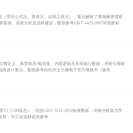
法（理论公式法、查表法、在线工具法），重点解析了黄铜棒密度取
计算案例、误差分析及选材建议，数据参考GB/T 4423-2007等国家标
括各引脚定义、典型电压/电流值、内部逻辑关系等核心数据，并附引脚参
电路设计要点，数据参考自杭州士兰微电子官方规格书（版本
_1/2H状态），结合GB/T 5231-2012标准数据，详细分析其力学
差异，为工业选材提供参考。