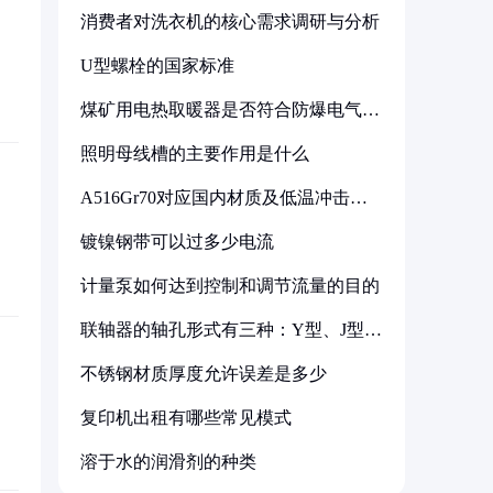
消费者对洗衣机的核心需求调研与分析
U型螺栓的国家标准
煤矿用电热取暖器是否符合防爆电气设
备标准
照明母线槽的主要作用是什么
A516Gr70对应国内材质及低温冲击要
求解析
镀镍钢带可以过多少电流
计量泵如何达到控制和调节流量的目的
联轴器的轴孔形式有三种：Y型、J型、
Z型
不锈钢材质厚度允许误差是多少
复印机出租有哪些常见模式
溶于水的润滑剂的种类