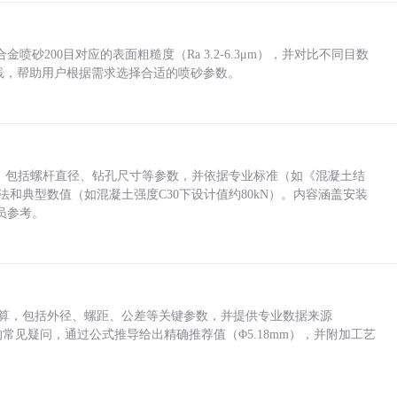
砂200目对应的表面粗糙度（Ra 3.2-6.3μm），并对比不同目数
业实践，帮助用户根据需求选择合适的喷砂参数。
力，包括螺杆直径、钻孔尺寸等参数，并依据专业标准（如《混凝土结
方法和典型数值（如混凝土强度C30下设计值约80kN）。内容涵盖安装
员参考。
底孔计算，包括外径、螺距、公差等关键参数，并提供专业数据来源
孔尺寸的常见疑问，通过公式推导给出精确推荐值（Φ5.18mm），并附加工艺