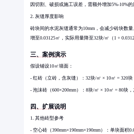
因切割、破损或施工误差，需额外增加5%-10%的用
2. 灰缝厚度影响
砖块间的水泥灰缝通常为10mm，会减少砖块数量。
增至0.03125㎡，实际用量降至32块/㎡（1 ÷ 0.031
三、案例演示
假设铺设10㎡墙面：
- 红砖（立砖，含灰缝）：32块/㎡ × 10㎡ = 32
- 泡沫砖（600×200mm）：8块/㎡ × 10㎡ = 8
四、扩展说明
1. 其他砖型参考
- 空心砖（390mm×190mm×190mm）：单块面积0.