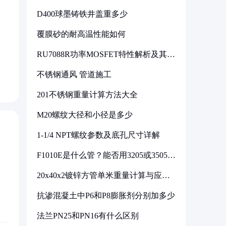
D400球墨铸铁井盖重多少
覆膜砂的耐高温性能如何
RU7088R功率MOSFET特性解析及其在
可调电源设计中的实践
不锈钢通风 管道施工
201不锈钢重量计算方法大全
M20螺纹大径和小径是多少
1-1/4 NPT螺纹参数及底孔尺寸详解
F1010E是什么管？能否用3205或3505代
换
20x40x2镀锌方管单米重量计算与应用
分析
抗渗混凝土中P6和P8膨胀剂分别加多少
法兰PN25和PN16有什么区别