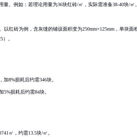
量。例如：若理论用量为36块红砖/㎡，实际需准备38-40块/㎡
以红砖为例，含灰缝的铺设面积变为250mm×125mm，单块面
25）。
0块，加8%损耗后约需346块。
0块，加5%损耗后约需84块。
0741㎡，约需13.5块/㎡。