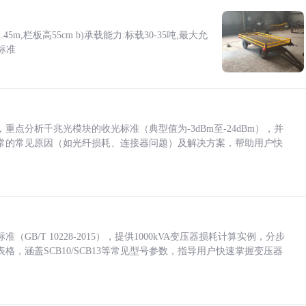
5m,栏板高55cm b)承载能力:标载30-35吨,最大允
标准
点分析千兆光模块的收光标准（典型值为-3dBm至-24dBm），并
常的常见原因（如光纤损耗、连接器问题）及解决方案，帮助用户快
/T 10228-2015），提供1000kVA变压器损耗计算实例，分步
，涵盖SCB10/SCB13等常见型号参数，指导用户快速掌握变压器