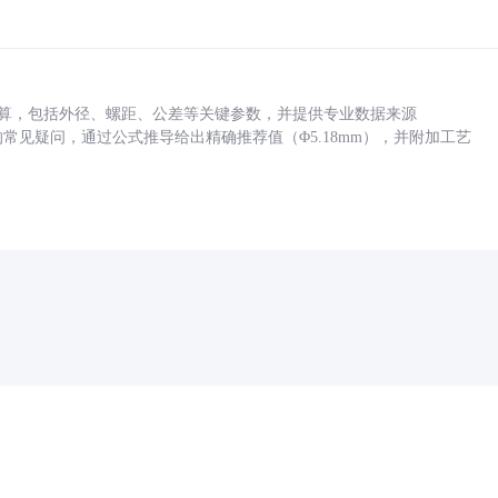
底孔计算，包括外径、螺距、公差等关键参数，并提供专业数据来源
孔尺寸的常见疑问，通过公式推导给出精确推荐值（Φ5.18mm），并附加工艺
药品医疗器械网络信息服务备案(京)网药械信息备字（2021）第00159号