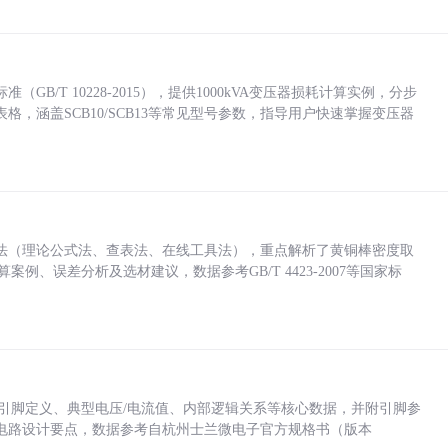
/T 10228-2015），提供1000kVA变压器损耗计算实例，分步
，涵盖SCB10/SCB13等常见型号参数，指导用户快速掌握变压器
法（理论公式法、查表法、在线工具法），重点解析了黄铜棒密度取
计算案例、误差分析及选材建议，数据参考GB/T 4423-2007等国家标
括各引脚定义、典型电压/电流值、内部逻辑关系等核心数据，并附引脚参
电路设计要点，数据参考自杭州士兰微电子官方规格书（版本