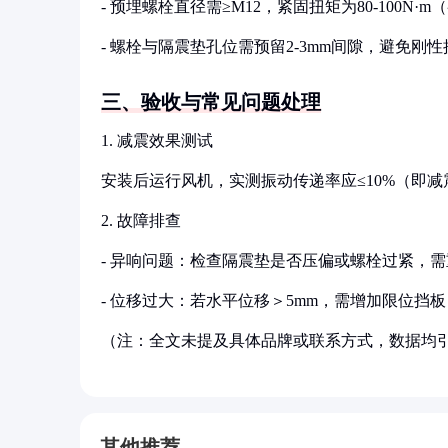
- 预埋螺栓直径需≥M12，紧固扭矩为80-100N
- 螺栓与隔震垫孔位需预留2-3mm间隙，避免刚
三、验收与常见问题处理
1. 减震效果测试
安装后运行风机，实测振动传递率应≤10%（即减
2. 故障排查
- 异响问题：检查隔震垫是否压偏或螺栓过紧，
- 位移过大：若水平位移＞5mm，需增加限位挡
（注：全文未提及具体品牌或联系方式，数据均
其他推荐