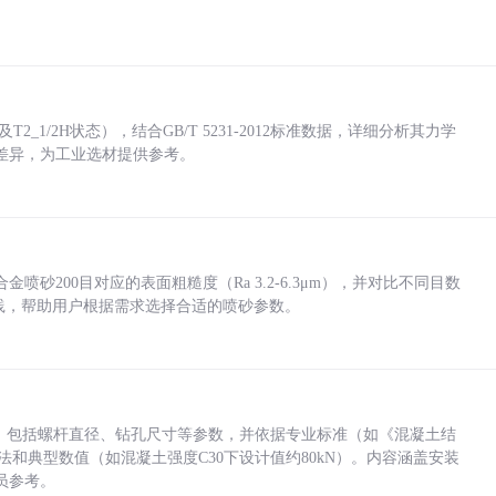
_1/2H状态），结合GB/T 5231-2012标准数据，详细分析其力学
差异，为工业选材提供参考。
砂200目对应的表面粗糙度（Ra 3.2-6.3μm），并对比不同目数
业实践，帮助用户根据需求选择合适的喷砂参数。
力，包括螺杆直径、钻孔尺寸等参数，并依据专业标准（如《混凝土结
方法和典型数值（如混凝土强度C30下设计值约80kN）。内容涵盖安装
员参考。