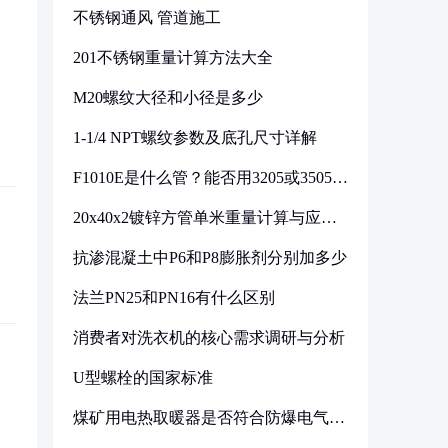
不锈钢通风 管道施工
201不锈钢重量计算方法大全
M20螺纹大径和小径是多少
1-1/4 NPT螺纹参数及底孔尺寸详解
F1010E是什么管？能否用3205或3505代
换
20x40x2镀锌方管单米重量计算与应用
分析
抗渗混凝土中P6和P8膨胀剂分别加多少
法兰PN25和PN16有什么区别
消费者对洗衣机的核心需求调研与分析
U型螺栓的国家标准
煤矿用电热取暖器是否符合防爆电气设
备标准