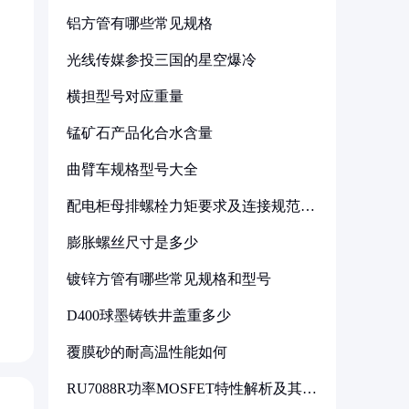
铝方管有哪些常见规格
光线传媒参投三国的星空爆冷
横担型号对应重量
锰矿石产品化合水含量
曲臂车规格型号大全
配电柜母排螺栓力矩要求及连接规范详
解
膨胀螺丝尺寸是多少
镀锌方管有哪些常见规格和型号
D400球墨铸铁井盖重多少
覆膜砂的耐高温性能如何
RU7088R功率MOSFET特性解析及其在
可调电源设计中的实践