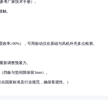
·m（参考厂家技术手册）。
性接触。
震效率≥90%），可用振动仪在基础与风机外壳多点检测。
需重新调整预紧力。
板（挡板与垫间隙保留3mm）。
引自国家标准及行业规范，确保客观性。）