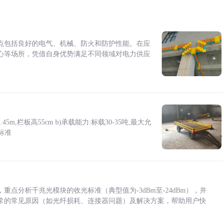
点包括良好的电气、机械、防火和防护性能。在应
心等场所，凭借自身优势满足不同领域对电力供应
5m,栏板高55cm b)承载能力:标载30-35吨,最大允
标准
点分析千兆光模块的收光标准（典型值为-3dBm至-24dBm），并
常的常见原因（如光纤损耗、连接器问题）及解决方案，帮助用户快