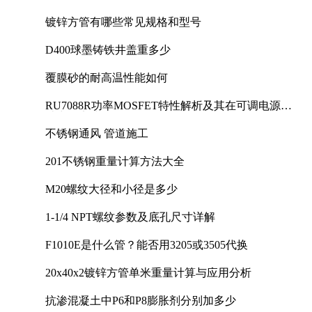
镀锌方管有哪些常见规格和型号
D400球墨铸铁井盖重多少
覆膜砂的耐高温性能如何
RU7088R功率MOSFET特性解析及其在可调电源设
计中的实践
不锈钢通风 管道施工
201不锈钢重量计算方法大全
M20螺纹大径和小径是多少
1-1/4 NPT螺纹参数及底孔尺寸详解
F1010E是什么管？能否用3205或3505代换
20x40x2镀锌方管单米重量计算与应用分析
抗渗混凝土中P6和P8膨胀剂分别加多少