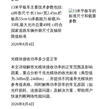
13米平板车主要技术参数包括:
a)外形尺寸:长13m×宽2.45m,栏
板高55cm b)承载能力:标载30-
35吨,最大允许总重49吨 c)符合
国家道路车辆外廓尺寸及轴荷
限值标准
2026年8月4日
光模块接收功率多少是正常
本文详细解答光模块接收功率的正常范围及影响
因素，重点分析千兆光模块的收光标准（典型值
为-3dBm至-24dBm），并提供不同速率光模块的
参考值表格。同时解释功率异常的常见原因（如
光纤损耗、连接器问题）及解决方案，帮助用户
快速判断网络性能问题。
2026年8月4日