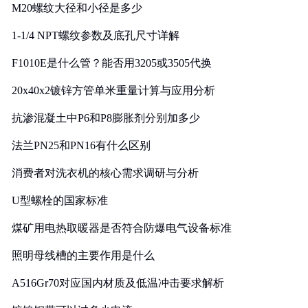
M20螺纹大径和小径是多少
1-1/4 NPT螺纹参数及底孔尺寸详解
F1010E是什么管？能否用3205或3505代换
20x40x2镀锌方管单米重量计算与应用分析
抗渗混凝土中P6和P8膨胀剂分别加多少
法兰PN25和PN16有什么区别
消费者对洗衣机的核心需求调研与分析
U型螺栓的国家标准
煤矿用电热取暖器是否符合防爆电气设备标准
照明母线槽的主要作用是什么
A516Gr70对应国内材质及低温冲击要求解析