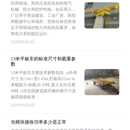
应用领域。其特点包括良好的电气、
机械、防火和防护性能。在应用上，
广泛用于商业建筑、工业厂房、医院
和数据中心等场所，凭借自身优势满
足不同领域对电力供应的高要求，保
障电力系统稳定运行。
2026年8月4日
13米平板车的标准尺寸和载重参
数
13米平板车主要技术参数包括: a)外形
尺寸:长13m×宽2.45m,栏板高55cm b)
承载能力:标载30-35吨,最大允许总重
49吨 c)符合国家道路车辆外廓尺寸及
轴荷限值标准
2026年8月4日
光模块接收功率多少是正常