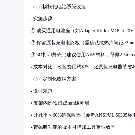
（2）模块化电池系统改造
- 实施步骤：
① 购买通用电池座（如Adapter Kit for M18 to 20V
② 保留原装充电电路板（需确认散热片间距≥3m
③ 3D打印外壳（建议使用ABS材料，壁厚2.5mm
- 成本对比：改装费用约$35，比原装充电器节省4
（3）定制化收纳方案
- 设计规范：
• 支架内部预留≥5mm缓冲层
• 开孔率＞60%确保散热（参考ANSI/UL 60335标
• 带磁吸功能的版本可增加工具定位效率