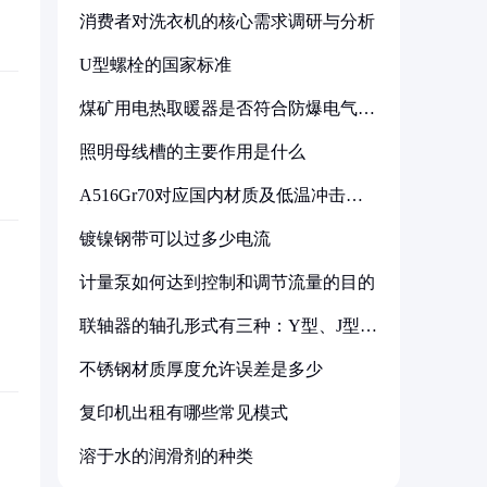
消费者对洗衣机的核心需求调研与分析
U型螺栓的国家标准
煤矿用电热取暖器是否符合防爆电气设
备标准
照明母线槽的主要作用是什么
A516Gr70对应国内材质及低温冲击要
求解析
镀镍钢带可以过多少电流
计量泵如何达到控制和调节流量的目的
联轴器的轴孔形式有三种：Y型、J型、
Z型
不锈钢材质厚度允许误差是多少
复印机出租有哪些常见模式
溶于水的润滑剂的种类