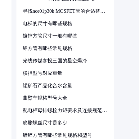
寻找nce01p30k MOSFET管的合适替代
型号
电梯的尺寸有哪些规格
镀锌方管尺寸一般有哪些
铝方管有哪些常见规格
光线传媒参投三国的星空爆冷
横担型号对应重量
锰矿石产品化合水含量
曲臂车规格型号大全
配电柜母排螺栓力矩要求及连接规范详
解
膨胀螺丝尺寸是多少
镀锌方管有哪些常见规格和型号