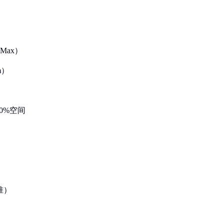
 Max）
m）
）
0%空间
准）