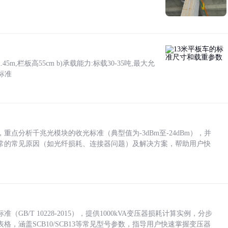
5m,栏板高55cm b)承载能力:标载30-35吨,最大允
标准
点分析千兆光模块的收光标准（典型值为-3dBm至-24dBm），并
常的常见原因（如光纤损耗、连接器问题）及解决方案，帮助用户快
/T 10228-2015），提供1000kVA变压器损耗计算实例，分步
，涵盖SCB10/SCB13等常见型号参数，指导用户快速掌握变压器