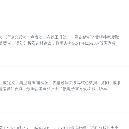
法（理论公式法、查表法、在线工具法），重点解析了黄铜棒密度取
计算案例、误差分析及选材建议，数据参考GB/T 4423-2007等国家标
括各引脚定义、典型电压/电流值、内部逻辑关系等核心数据，并附引脚参
电路设计要点，数据参考自杭州士兰微电子官方规格书（版本
_1/2H状态），结合GB/T 5231-2012标准数据，详细分析其力学