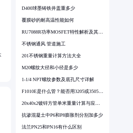
D400球墨铸铁井盖重多少
覆膜砂的耐高温性能如何
RU7088R功率MOSFET特性解析及其在
可调电源设计中的实践
不锈钢通风 管道施工
不
201不锈钢重量计算方法大全
M20螺纹大径和小径是多少
1-1/4 NPT螺纹参数及底孔尺寸详解
F1010E是什么管？能否用3205或3505代
换
20x40x2镀锌方管单米重量计算与应用
分析
抗渗混凝土中P6和P8膨胀剂分别加多少
法兰PN25和PN16有什么区别