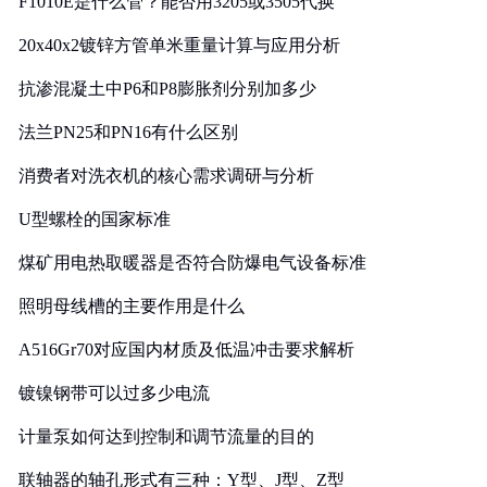
F1010E是什么管？能否用3205或3505代换
20x40x2镀锌方管单米重量计算与应用分析
抗渗混凝土中P6和P8膨胀剂分别加多少
法兰PN25和PN16有什么区别
消费者对洗衣机的核心需求调研与分析
U型螺栓的国家标准
煤矿用电热取暖器是否符合防爆电气设备标准
照明母线槽的主要作用是什么
A516Gr70对应国内材质及低温冲击要求解析
镀镍钢带可以过多少电流
计量泵如何达到控制和调节流量的目的
联轴器的轴孔形式有三种：Y型、J型、Z型