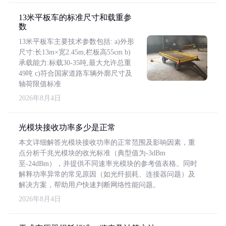
13米平板车的标准尺寸和载重参
数
13米平板车主要技术参数包括: a)外形
尺寸:长13m×宽2.45m,栏板高55cm b)
承载能力:标载30-35吨,最大允许总重
49吨 c)符合国家道路车辆外廓尺寸及
轴荷限值标准
2026年8月4日
光模块接收功率多少是正常
本文详细解答光模块接收功率的正常范围及影响因素，重
点分析千兆光模块的收光标准（典型值为-3dBm
至-24dBm），并提供不同速率光模块的参考值表格。同时
解释功率异常的常见原因（如光纤损耗、连接器问题）及
解决方案，帮助用户快速判断网络性能问题。
2026年8月4日