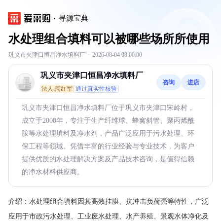
寻源宝典
水处理组合填料可以被哪些场所所使用
巩义市夹津口恒昌净水填料厂
·
2026-08-04 08:00:00
巩义市夹津口恒昌净水填料厂
咨询
进店
法人:周红军
通过真实性核验
巩义市夹津口恒昌净水填料厂位于巩义市夹津口宋岭村，
成立于2008年，专注于生产纤维球、蜂窝斜管、聚丙烯酰
胺等水处理填料及净水剂，产品广泛应用于污水处理、环
保工程等领域。凭借丰富的行业经验与专业技术，为客户
提供优质的水处理解决方案及产品技术咨询，是值得信赖
的净水材料供应商。
介绍：
水处理组合填料因其高效挂膜、抗冲击负荷强等特性，广泛
应用于市政污水处理、工业废水处理、水产养殖、景观水体净化及