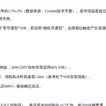
。
率的1.5%-2%（数据来源：Crydom技术手册）。若环境温度超
导致失效。
“零导通型”SSR，若误用“随机导通型”，会因相位触发产生浪涌
：2kW/220V加热管需选用40A SSR）。
散热器，强制风冷时风速需≥2m/s（参考松下SSR安装指南）。
电压600V）吸收瞬态高压。
N E5CC控制器），将温度波动控制在±0.5℃内，减少SSR频繁通