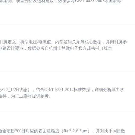
计算案例、误差分析及选材建议，数据参考GB/T 4423-2007等国家标
括各引脚定义、典型电压/电流值、内部逻辑关系等核心数据，并附引脚参
电路设计要点，数据参考自杭州士兰微电子官方规格书（版本
_1/2H状态），结合GB/T 5231-2012标准数据，详细分析其力学
差异，为工业选材提供参考。
砂200目对应的表面粗糙度（Ra 3.2-6.3μm），并对比不同目数