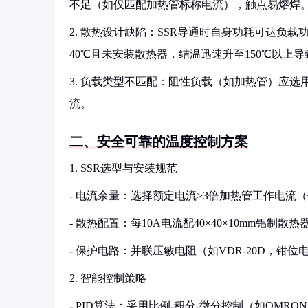
不足（如仅匹配加热管标称电流），触点易熔焊
2. 散热设计缺陷：SSR导通时自身功耗可达负载功
40℃且未安装散热器，结温迅速升至150℃以上
3. 负载类型不匹配：阻性负载（如加热管）应选用
流。
二、安全可靠的温度控制方案
1. SSR选型与安装规范
- 电流余量：选择额定电流≥3倍加热管工作电流（例如
- 散热配置：每10A电流配40×40×10mm铝制
- 保护电路：并联压敏电阻（如VDR-20D，钳位
2. 智能控制策略
- PID算法：采用比例-积分-微分控制（如OMRO