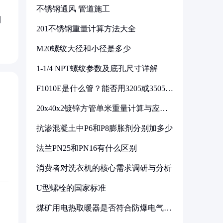
不锈钢通风 管道施工
刊
201不锈钢重量计算方法大全
M20螺纹大径和小径是多少
1-1/4 NPT螺纹参数及底孔尺寸详解
F1010E是什么管？能否用3205或3505代
换
20x40x2镀锌方管单米重量计算与应用
分析
抗渗混凝土中P6和P8膨胀剂分别加多少
法兰PN25和PN16有什么区别
消费者对洗衣机的核心需求调研与分析
U型螺栓的国家标准
煤矿用电热取暖器是否符合防爆电气设
备标准