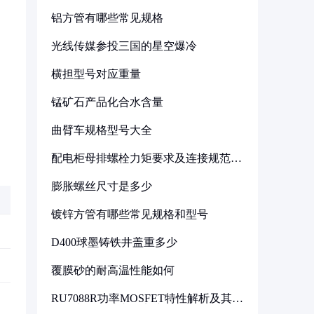
铝方管有哪些常见规格
光线传媒参投三国的星空爆冷
横担型号对应重量
锰矿石产品化合水含量
曲臂车规格型号大全
配电柜母排螺栓力矩要求及连接规范详
解
膨胀螺丝尺寸是多少
镀锌方管有哪些常见规格和型号
D400球墨铸铁井盖重多少
覆膜砂的耐高温性能如何
RU7088R功率MOSFET特性解析及其在
可调电源设计中的实践