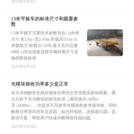
2026年8月4日
13米平板车的标准尺寸和载重参
数
13米平板车主要技术参数包括: a)外形
尺寸:长13m×宽2.45m,栏板高55cm b)
承载能力:标载30-35吨,最大允许总重
49吨 c)符合国家道路车辆外廓尺寸及
轴荷限值标准
2026年8月4日
光模块接收功率多少是正常
本文详细解答光模块接收功率的正常范围及影响因素，重
点分析千兆光模块的收光标准（典型值为-3dBm
至-24dBm），并提供不同速率光模块的参考值表格。同时
解释功率异常的常见原因（如光纤损耗、连接器问题）及
解决方案，帮助用户快速判断网络性能问题。
2026年8月4日