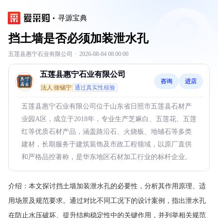
寻源宝典
挡土墙是否必须加装泄水孔
五莲县惠宁石业有限公司
·
2026-08-04 08:00:00
五莲县惠宁石业有限公司
咨询
进店
法人:徐锡宁
通过真实性核验
五莲县惠宁石业有限公司位于山东省日照市五莲县石材产
业园A区，成立于2018年，专业生产芝麻白、五莲花、五莲
红等优质石材产品，涵盖路沿石、火烧板、地铺石等多类
建材，长期服务于建筑装饰及市政工程领域，以原厂直供
和严格品控著称，是华东地区石材加工行业的标杆企业。
介绍：
本文探讨挡土墙加装泄水孔的必要性，分析其作用原理、适
用场景及规范要求。通过对比不同工况下的设计案例，指出泄水孔
在防止水压破坏、提升结构稳定性中的关键作用，并列举相关规范