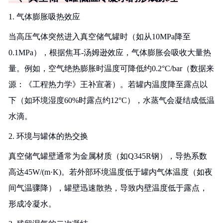
1. 气体膨胀吸热效应
当高压气体突然进入真空储气罐时（如从10MPa降至
0.1MPa），根据焦耳-汤姆逊效应，气体膨胀会吸收大量热
量。例如，空气绝热膨胀时温度可降低约0.2°C/bar（数据来
源：《工程热力学》王补宣著）。若罐内温度降至露点以
下（如环境湿度60%时露点约12°C），水蒸气会凝结成低温
水滴。
2. 环境与罐体的热交换
真空储气罐壁通常为金属材质（如Q345R钢），导热系数
高达45W/(m·K)。若外部环境温度低于罐内气体温度（如夜
间气温骤降），罐壁迅速散热，导致内壁温度低于露点，
形成冷凝水。