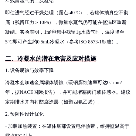
3. 残留湿气的二次凝结
即使进气经过干燥处理（露点-40°C），若罐体抽真空不彻
底（残留压力＞10Pa），微量水蒸气仍可能在低温区重新
凝结。实验表明，1m³容积中残留1g水蒸气时，温度降至
5°C即可产生约0.5mL冷凝水（参考ISO 8573-1标准）。
二、冷凝水的潜在危害及应对措施
1. 设备腐蚀与效率下降
冷凝水会加速金属罐体锈蚀（碳钢腐蚀速率可达0.1mm/
年，据NACE国际报告），并可能堵塞阀门或传感器。建议
定期排水并内衬防腐涂层（如聚四氟乙烯）。
2. 预防性设计优化
- 加装加热装置：在罐体底部设置电伴热带，维持壁温高于
露点5°C以上。