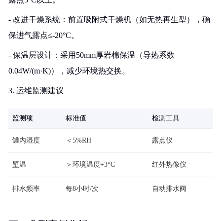
- 改进干燥系统：前置吸附式干燥机（如无热再生型），确
保进气露点≤-20°C。
- 保温层设计：采用50mm厚岩棉保温（导热系数
0.04W/(m·K)），减少环境热交换。
3. 运维监测建议
监测项
标准值
检测工具
罐内湿度
＜5%RH
露点仪
壁温
＞环境温度+3°C
红外热像仪
排水频率
每8小时/次
自动排水阀