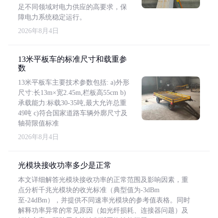
足不同领域对电力供应的高要求，保
障电力系统稳定运行。
2026年8月4日
13米平板车的标准尺寸和载重参
数
13米平板车主要技术参数包括: a)外形
尺寸:长13m×宽2.45m,栏板高55cm b)
承载能力:标载30-35吨,最大允许总重
49吨 c)符合国家道路车辆外廓尺寸及
轴荷限值标准
2026年8月4日
光模块接收功率多少是正常
本文详细解答光模块接收功率的正常范围及影响因素，重
点分析千兆光模块的收光标准（典型值为-3dBm
至-24dBm），并提供不同速率光模块的参考值表格。同时
解释功率异常的常见原因（如光纤损耗、连接器问题）及