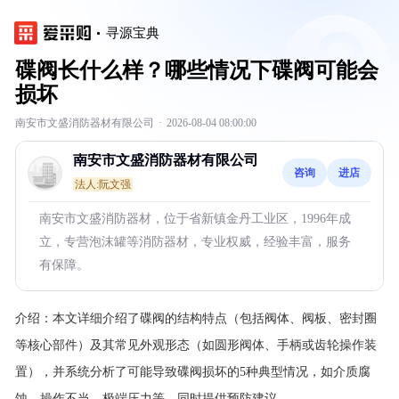
寻源宝典
碟阀长什么样？哪些情况下碟阀可能会
损坏
南安市文盛消防器材有限公司
·
2026-08-04 08:00:00
南安市文盛消防器材有限公司
咨询
进店
法人:阮文强
南安市文盛消防器材，位于省新镇金丹工业区，1996年成
立，专营泡沫罐等消防器材，专业权威，经验丰富，服务
有保障。
介绍：
本文详细介绍了碟阀的结构特点（包括阀体、阀板、密封圈
等核心部件）及其常见外观形态（如圆形阀体、手柄或齿轮操作装
置），并系统分析了可能导致碟阀损坏的5种典型情况，如介质腐
蚀、操作不当、极端压力等，同时提供预防建议。