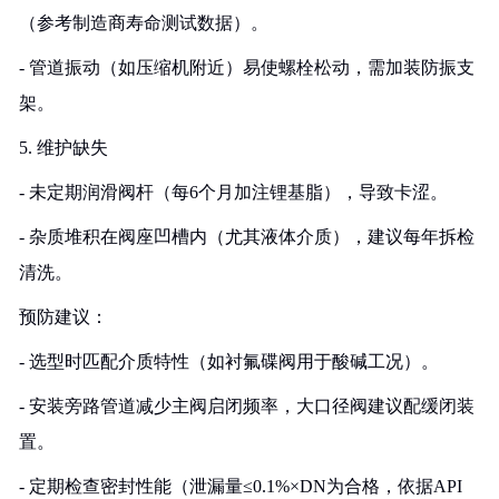
（参考制造商寿命测试数据）。
- 管道振动（如压缩机附近）易使螺栓松动，需加装防振支
架。
5. 维护缺失
- 未定期润滑阀杆（每6个月加注锂基脂），导致卡涩。
- 杂质堆积在阀座凹槽内（尤其液体介质），建议每年拆检
清洗。
预防建议：
- 选型时匹配介质特性（如衬氟碟阀用于酸碱工况）。
- 安装旁路管道减少主阀启闭频率，大口径阀建议配缓闭装
置。
- 定期检查密封性能（泄漏量≤0.1%×DN为合格，依据API