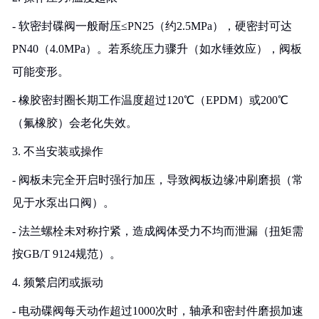
- 软密封碟阀一般耐压≤PN25（约2.5MPa），硬密封可达
PN40（4.0MPa）。若系统压力骤升（如水锤效应），阀板
可能变形。
- 橡胶密封圈长期工作温度超过120℃（EPDM）或200℃
（氟橡胶）会老化失效。
3. 不当安装或操作
- 阀板未完全开启时强行加压，导致阀板边缘冲刷磨损（常
见于水泵出口阀）。
- 法兰螺栓未对称拧紧，造成阀体受力不均而泄漏（扭矩需
按GB/T 9124规范）。
4. 频繁启闭或振动
- 电动碟阀每天动作超过1000次时，轴承和密封件磨损加速