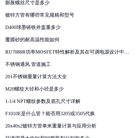
膨胀螺丝尺寸是多少
镀锌方管有哪些常见规格和型号
D400球墨铸铁井盖重多少
覆膜砂的耐高温性能如何
RU7088R功率MOSFET特性解析及其在可调电源设计中的
实践
不锈钢通风 管道施工
201不锈钢重量计算方法大全
M20螺纹大径和小径是多少
1-1/4 NPT螺纹参数及底孔尺寸详解
F1010E是什么管？能否用3205或3505代换
20x40x2镀锌方管单米重量计算与应用分析