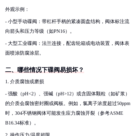
外观示例：
- 小型手动碟阀：带杠杆手柄的紧凑圆盘结构，阀体标注流
向箭头和压力等级（如PN16）。
- 大型工业碟阀：法兰连接，配齿轮箱或电动装置，阀体表
面喷涂防腐涂层。
二、哪些情况下碟阀易损坏？
1. 介质腐蚀或磨损
- 强酸（pH<2）、强碱（pH>12）或含固体颗粒（如矿浆）
的介质会腐蚀密封圈或阀板。例如，氯离子浓度超过50ppm
时，304不锈钢阀体可能发生应力腐蚀开裂（参考ASME
B16.34标准）。
2. 操作压力/温度超限