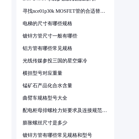
寻找nce01p30k MOSFET管的合适替代
型号
电梯的尺寸有哪些规格
镀锌方管尺寸一般有哪些
铝方管有哪些常见规格
光线传媒参投三国的星空爆冷
横担型号对应重量
锰矿石产品化合水含量
曲臂车规格型号大全
配电柜母排螺栓力矩要求及连接规范详
解
膨胀螺丝尺寸是多少
镀锌方管有哪些常见规格和型号