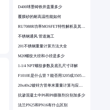
D400球墨铸铁井盖重多少
覆膜砂的耐高温性能如何
RU7088R功率MOSFET特性解析及其在
可调电源设计中的实践
不锈钢通风 管道施工
201不锈钢重量计算方法大全
M20螺纹大径和小径是多少
1-1/4 NPT螺纹参数及底孔尺寸详解
F1010E是什么管？能否用3205或3505代
换
20x40x2镀锌方管单米重量计算与应用
分析
抗渗混凝土中P6和P8膨胀剂分别加多少
法兰PN25和PN16有什么区别