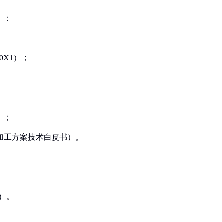
）：
00X1）；
m）；
GF加工方案技术白皮书）。
m）。