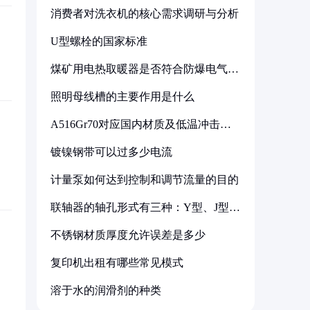
消费者对洗衣机的核心需求调研与分析
U型螺栓的国家标准
煤矿用电热取暖器是否符合防爆电气设
备标准
照明母线槽的主要作用是什么
A516Gr70对应国内材质及低温冲击要
求解析
镀镍钢带可以过多少电流
计量泵如何达到控制和调节流量的目的
联轴器的轴孔形式有三种：Y型、J型、
Z型
不锈钢材质厚度允许误差是多少
复印机出租有哪些常见模式
溶于水的润滑剂的种类