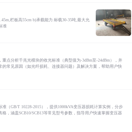
5m,栏板高55cm b)承载能力:标载30-35吨,最大允
标准
点分析千兆光模块的收光标准（典型值为-3dBm至-24dBm），并
常的常见原因（如光纤损耗、连接器问题）及解决方案，帮助用户快
/T 10228-2015），提供1000kVA变压器损耗计算实例，分步
，涵盖SCB10/SCB13等常见型号参数，指导用户快速掌握变压器