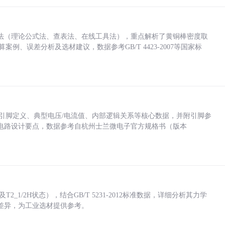
法（理论公式法、查表法、在线工具法），重点解析了黄铜棒密度取
计算案例、误差分析及选材建议，数据参考GB/T 4423-2007等国家标
括各引脚定义、典型电压/电流值、内部逻辑关系等核心数据，并附引脚参
电路设计要点，数据参考自杭州士兰微电子官方规格书（版本
_1/2H状态），结合GB/T 5231-2012标准数据，详细分析其力学
差异，为工业选材提供参考。