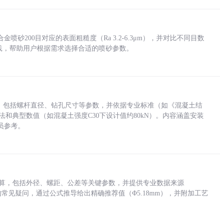
砂200目对应的表面粗糙度（Ra 3.2-6.3μm），并对比不同目数
业实践，帮助用户根据需求选择合适的喷砂参数。
力，包括螺杆直径、钻孔尺寸等参数，并依据专业标准（如《混凝土结
方法和典型数值（如混凝土强度C30下设计值约80kN）。内容涵盖安装
员参考。
底孔计算，包括外径、螺距、公差等关键参数，并提供专业数据来源
孔尺寸的常见疑问，通过公式推导给出精确推荐值（Φ5.18mm），并附加工艺