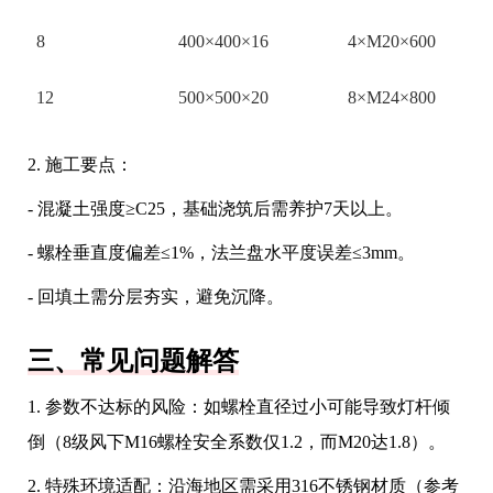
8
400×400×16
4×M20×600
12
500×500×20
8×M24×800
2. 施工要点：
- 混凝土强度≥C25，基础浇筑后需养护7天以上。
- 螺栓垂直度偏差≤1%，法兰盘水平度误差≤3mm。
- 回填土需分层夯实，避免沉降。
三、常见问题解答
1. 参数不达标的风险：如螺栓直径过小可能导致灯杆倾
倒（8级风下M16螺栓安全系数仅1.2，而M20达1.8）。
2. 特殊环境适配：沿海地区需采用316不锈钢材质（参考