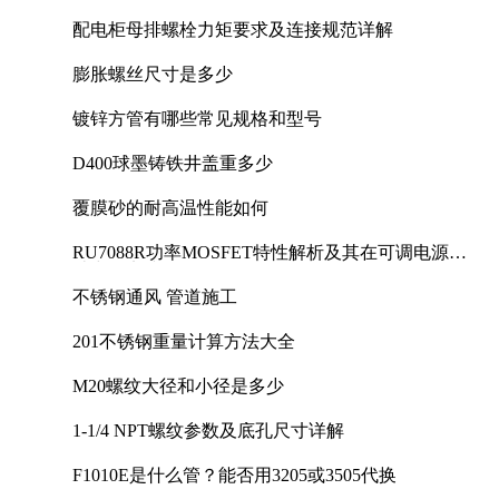
配电柜母排螺栓力矩要求及连接规范详解
膨胀螺丝尺寸是多少
镀锌方管有哪些常见规格和型号
D400球墨铸铁井盖重多少
覆膜砂的耐高温性能如何
RU7088R功率MOSFET特性解析及其在可调电源设
计中的实践
不锈钢通风 管道施工
201不锈钢重量计算方法大全
M20螺纹大径和小径是多少
1-1/4 NPT螺纹参数及底孔尺寸详解
F1010E是什么管？能否用3205或3505代换