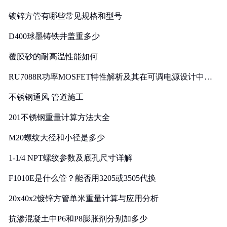
镀锌方管有哪些常见规格和型号
D400球墨铸铁井盖重多少
覆膜砂的耐高温性能如何
RU7088R功率MOSFET特性解析及其在可调电源设计中的
实践
不锈钢通风 管道施工
201不锈钢重量计算方法大全
M20螺纹大径和小径是多少
1-1/4 NPT螺纹参数及底孔尺寸详解
F1010E是什么管？能否用3205或3505代换
20x40x2镀锌方管单米重量计算与应用分析
抗渗混凝土中P6和P8膨胀剂分别加多少