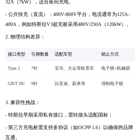
32A（7kW），适合夜间充电。
- 公共快充（直流）：400V-800V平台，电流通常为125A-
400A，例如特斯拉V3超充桩采用480V/250A（120kW）。
2. 物理结构差异：
接口类型
引脚数量
适配车型
锁止方式
Type 2
7针
宝马、大众等欧系车
电子锁+机械锁
GB/T DC
9针
比亚迪、蔚来等
强制电子锁
3. 兼容性挑战：
- 特斯拉早期采用私有接口，需转接头适配国标；
- 第三方充电桩需支持多协议（如OCPP 1.6）以确保跨品牌
互通。