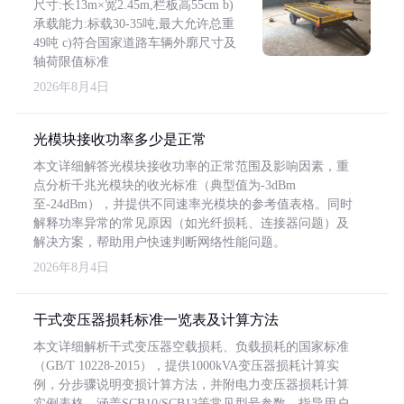
尺寸:长13m×宽2.45m,栏板高55cm b)
承载能力:标载30-35吨,最大允许总重
49吨 c)符合国家道路车辆外廓尺寸及
轴荷限值标准
2026年8月4日
光模块接收功率多少是正常
本文详细解答光模块接收功率的正常范围及影响因素，重
点分析千兆光模块的收光标准（典型值为-3dBm
至-24dBm），并提供不同速率光模块的参考值表格。同时
解释功率异常的常见原因（如光纤损耗、连接器问题）及
解决方案，帮助用户快速判断网络性能问题。
2026年8月4日
干式变压器损耗标准一览表及计算方法
本文详细解析干式变压器空载损耗、负载损耗的国家标准
（GB/T 10228-2015），提供1000kVA变压器损耗计算实
例，分步骤说明变损计算方法，并附电力变压器损耗计算
实例表格，涵盖SCB10/SCB13等常见型号参数，指导用户