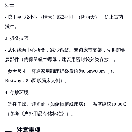
沙土。
- 晾干至少2小时（晴天）或24小时（阴雨天），防止霉菌
滋生。
3. 折叠技巧
- 从边缘向中心折叠，减少褶皱。若蹦床带支架，先拆卸金
属部件（需保留螺丝螺母，建议用密封袋分类存放）。
- 参考尺寸：普通家用蹦床折叠后约为0.5m×0.3m（以
Bestway 2.8m圆形蹦床为例）。
4. 存放环境
- 选择干燥、避光处（如储物柜或床底），温度建议10-30℃
（参考《户外用品存储标准》）。
二、注意事项