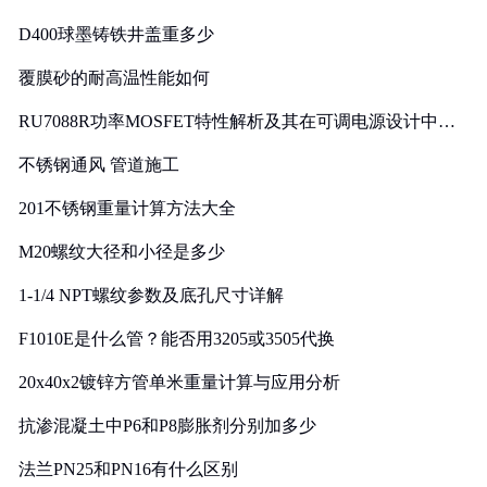
D400球墨铸铁井盖重多少
覆膜砂的耐高温性能如何
RU7088R功率MOSFET特性解析及其在可调电源设计中的
实践
不锈钢通风 管道施工
201不锈钢重量计算方法大全
M20螺纹大径和小径是多少
1-1/4 NPT螺纹参数及底孔尺寸详解
F1010E是什么管？能否用3205或3505代换
20x40x2镀锌方管单米重量计算与应用分析
抗渗混凝土中P6和P8膨胀剂分别加多少
法兰PN25和PN16有什么区别