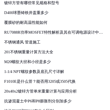
镀锌方管有哪些常见规格和型号
D400球墨铸铁井盖重多少
覆膜砂的耐高温性能如何
RU7088R功率MOSFET特性解析及其在可调电源设计中的
实践
不锈钢通风 管道施工
201不锈钢重量计算方法大全
M20螺纹大径和小径是多少
1-1/4 NPT螺纹参数及底孔尺寸详解
F1010E是什么管？能否用3205或3505代换
20x40x2镀锌方管单米重量计算与应用分析
抗渗混凝土中P6和P8膨胀剂分别加多少