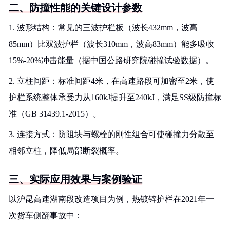
二、防撞性能的关键设计参数
1. 波形结构：常见的三波护栏板（波长432mm，波高
85mm）比双波护栏（波长310mm，波高83mm）能多吸收
15%-20%冲击能量（据中国公路研究院碰撞试验数据）。
2. 立柱间距：标准间距4米，在高速路段可加密至2米，使
护栏系统整体承受力从160kJ提升至240kJ，满足SS级防撞标
准（GB 31439.1-2015）。
3. 连接方式：防阻块与螺栓的刚性组合可使碰撞力分散至
相邻立柱，降低局部断裂概率。
三、实际应用效果与案例验证
以沪昆高速湖南段改造项目为例，热镀锌护栏在2021年一
次货车侧翻事故中：