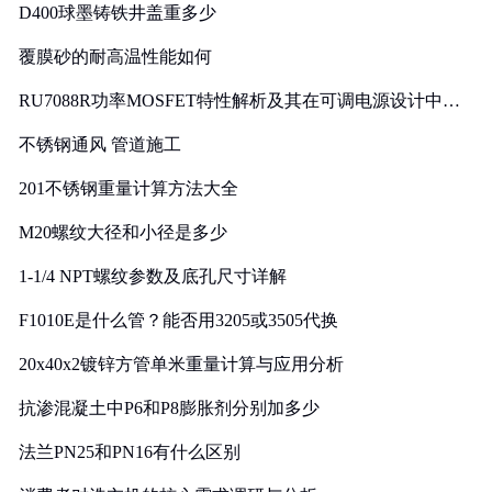
D400球墨铸铁井盖重多少
覆膜砂的耐高温性能如何
RU7088R功率MOSFET特性解析及其在可调电源设计中的
实践
不锈钢通风 管道施工
201不锈钢重量计算方法大全
M20螺纹大径和小径是多少
1-1/4 NPT螺纹参数及底孔尺寸详解
F1010E是什么管？能否用3205或3505代换
20x40x2镀锌方管单米重量计算与应用分析
抗渗混凝土中P6和P8膨胀剂分别加多少
法兰PN25和PN16有什么区别