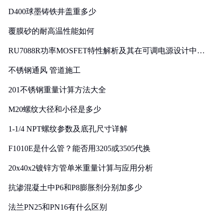
D400球墨铸铁井盖重多少
覆膜砂的耐高温性能如何
RU7088R功率MOSFET特性解析及其在可调电源设计中的
实践
不锈钢通风 管道施工
201不锈钢重量计算方法大全
M20螺纹大径和小径是多少
1-1/4 NPT螺纹参数及底孔尺寸详解
F1010E是什么管？能否用3205或3505代换
20x40x2镀锌方管单米重量计算与应用分析
抗渗混凝土中P6和P8膨胀剂分别加多少
法兰PN25和PN16有什么区别