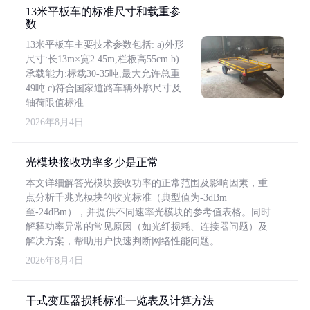
13米平板车的标准尺寸和载重参
数
13米平板车主要技术参数包括: a)外形
尺寸:长13m×宽2.45m,栏板高55cm b)
承载能力:标载30-35吨,最大允许总重
49吨 c)符合国家道路车辆外廓尺寸及
轴荷限值标准
2026年8月4日
光模块接收功率多少是正常
本文详细解答光模块接收功率的正常范围及影响因素，重
点分析千兆光模块的收光标准（典型值为-3dBm
至-24dBm），并提供不同速率光模块的参考值表格。同时
解释功率异常的常见原因（如光纤损耗、连接器问题）及
解决方案，帮助用户快速判断网络性能问题。
2026年8月4日
干式变压器损耗标准一览表及计算方法