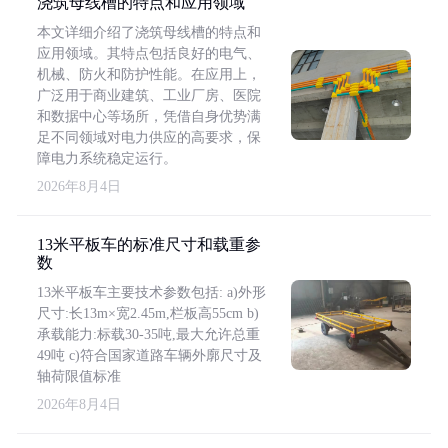
浇筑母线槽的特点和应用领域
本文详细介绍了浇筑母线槽的特点和
应用领域。其特点包括良好的电气、
机械、防火和防护性能。在应用上，
广泛用于商业建筑、工业厂房、医院
和数据中心等场所，凭借自身优势满
足不同领域对电力供应的高要求，保
障电力系统稳定运行。
2026年8月4日
13米平板车的标准尺寸和载重参
数
13米平板车主要技术参数包括: a)外形
尺寸:长13m×宽2.45m,栏板高55cm b)
承载能力:标载30-35吨,最大允许总重
49吨 c)符合国家道路车辆外廓尺寸及
轴荷限值标准
2026年8月4日