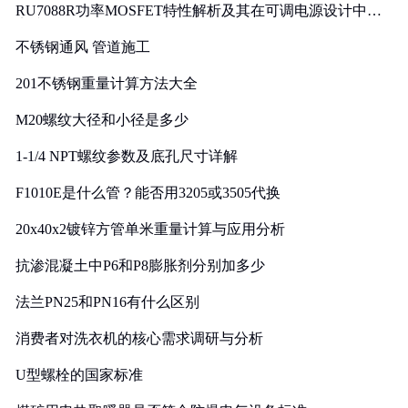
RU7088R功率MOSFET特性解析及其在可调电源设计中的
实践
不锈钢通风 管道施工
201不锈钢重量计算方法大全
M20螺纹大径和小径是多少
1-1/4 NPT螺纹参数及底孔尺寸详解
F1010E是什么管？能否用3205或3505代换
20x40x2镀锌方管单米重量计算与应用分析
抗渗混凝土中P6和P8膨胀剂分别加多少
法兰PN25和PN16有什么区别
消费者对洗衣机的核心需求调研与分析
U型螺栓的国家标准