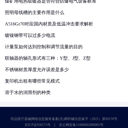
煤矿用电热取暖器是否符合防爆电气设备标准
照明母线槽的主要作用是什么
A516Gr70对应国内材质及低温冲击要求解析
镀镍钢带可以过多少电流
计量泵如何达到控制和调节流量的目的
联轴器的轴孔形式有三种：Y型、J型、Z型
不锈钢材质厚度允许误差是多少
复印机出租有哪些常见模式
溶于水的润滑剂的种类
药品医疗器械网络信息服务备案(京)网药械信息备字（2021）第00159号
京ICP证030173号
京公网安备11000002000001号