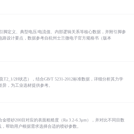
括各引脚定义、典型电压/电流值、内部逻辑关系等核心数据，并附引脚参
电路设计要点，数据参考自杭州士兰微电子官方规格书（版本
_1/2H状态），结合GB/T 5231-2012标准数据，详细分析其力学
差异，为工业选材提供参考。
砂200目对应的表面粗糙度（Ra 3.2-6.3μm），并对比不同目数
业实践，帮助用户根据需求选择合适的喷砂参数。