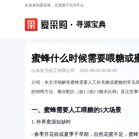
欢迎来到爱采购，百度旗下B2B平台
寻源宝典
蜜蜂什么时候需要喂糖或
山东友为化工有限公司
·
2026-08-04 08:00:00
介绍：
本文详细解答蜜蜂需要人工补充糖或蜜糖的常见
的饲喂方法、糖水配比（如1:1或2:1糖水比例）及注
一、蜜蜂需要人工喂糖的5大场景
1. 外界蜜源短缺时
- 春季开花前或夏季干旱期，自然花蜜不足，蜜