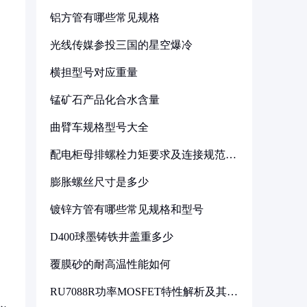
铝方管有哪些常见规格
光线传媒参投三国的星空爆冷
横担型号对应重量
锰矿石产品化合水含量
曲臂车规格型号大全
配电柜母排螺栓力矩要求及连接规范详
解
膨胀螺丝尺寸是多少
镀锌方管有哪些常见规格和型号
D400球墨铸铁井盖重多少
覆膜砂的耐高温性能如何
RU7088R功率MOSFET特性解析及其在
可调电源设计中的实践