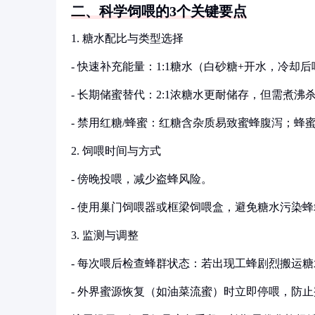
二、科学饲喂的3个关键要点
1. 糖水配比与类型选择
- 快速补充能量：1:1糖水（白砂糖+开水，冷却
- 长期储蜜替代：2:1浓糖水更耐储存，但需煮沸
- 禁用红糖/蜂蜜：红糖含杂质易致蜜蜂腹泻；
2. 饲喂时间与方式
- 傍晚投喂，减少盗蜂风险。
- 使用巢门饲喂器或框梁饲喂盒，避免糖水污染蜂
3. 监测与调整
- 每次喂后检查蜂群状态：若出现工蜂剧烈搬运
- 外界蜜源恢复（如油菜流蜜）时立即停喂，防