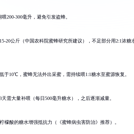
喂200-300毫升，避免引发盗蜂。
5-20公斤（中国农科院蜜蜂研究所建议），不足部分用2:1浓糖
低于10℃，蜜蜂无法外出采蜜，需持续喂1:1糖水至蜜源恢复。
3天需大量补喂（每日500毫升糖水），之后逐渐减量。
1%柠檬酸的糖水增强抵抗力（《蜜蜂病虫害防治》推荐）。