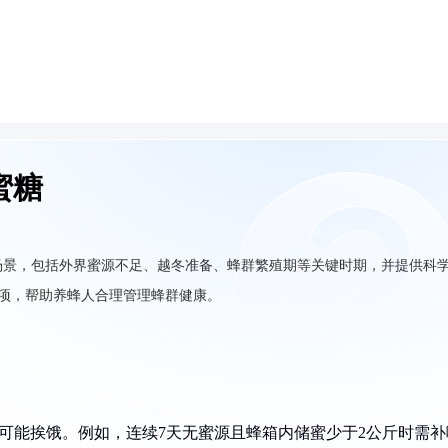
蜜糖
场景，包括外界蜜源不足、越冬准备、蜂群繁殖期等关键时期，并提供科
意事项，帮助养蜂人合理管理蜂群健康。
蜂可能挨饿。例如，连续7天无蜜源且蜂箱内储蜜少于2公斤时需补