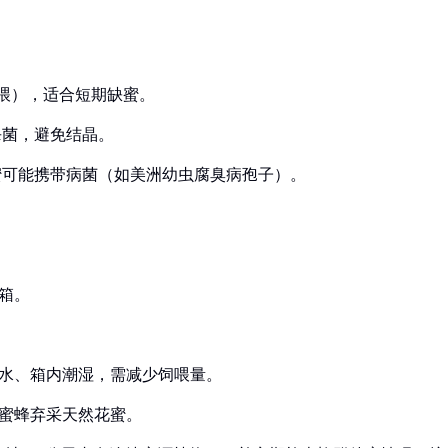
后喂），适合短期缺蜜。
杀菌，避免结晶。
蜂蜜可能携带病菌（如美洲幼虫腐臭病孢子）。
箱。
糖水、箱内潮湿，需减少饲喂量。
止蜜蜂弃采天然花蜜。