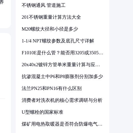
养
不锈钢通风 管道施工
201不锈钢重量计算方法大全
M20螺纹大径和小径是多少
1-1/4 NPT螺纹参数及底孔尺寸详解
F1010E是什么管？能否用3205或3505代
换
20x40x2镀锌方管单米重量计算与应用
分析
抗渗混凝土中P6和P8膨胀剂分别加多少
法兰PN25和PN16有什么区别
消费者对洗衣机的核心需求调研与分析
U型螺栓的国家标准
煤矿用电热取暖器是否符合防爆电气设
备标准