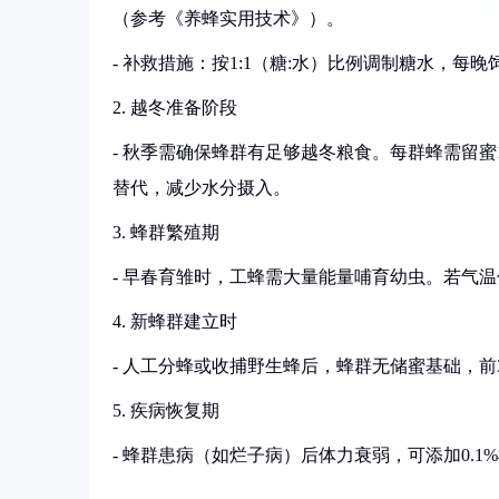
（参考《养蜂实用技术》）。
- 补救措施：按1:1（糖:水）比例调制糖水，每晚饲
2. 越冬准备阶段
- 秋季需确保蜂群有足够越冬粮食。每群蜂需留蜜1
替代，减少水分摄入。
3. 蜂群繁殖期
- 早春育雏时，工蜂需大量能量哺育幼虫。若气温
4. 新蜂群建立时
- 人工分蜂或收捕野生蜂后，蜂群无储蜜基础，前
5. 疾病恢复期
- 蜂群患病（如烂子病）后体力衰弱，可添加0.