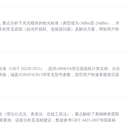
点分析千兆光模块的收光标准（典型值为-3dBm至-24dBm），并
常的常见原因（如光纤损耗、连接器问题）及解决方案，帮助用户快
/T 10228-2015），提供1000kVA变压器损耗计算实例，分步
，涵盖SCB10/SCB13等常见型号参数，指导用户快速掌握变压器
法（理论公式法、查表法、在线工具法），重点解析了黄铜棒密度取
计算案例、误差分析及选材建议，数据参考GB/T 4423-2007等国家标