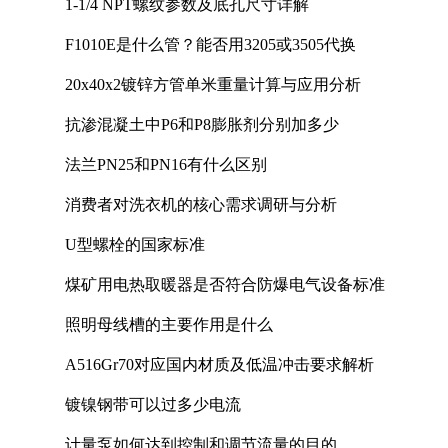
1-1/4 NPT螺纹参数及底孔尺寸详解
F1010E是什么管？能否用3205或3505代换
20x40x2镀锌方管单米重量计算与应用分析
抗渗混凝土中P6和P8膨胀剂分别加多少
法兰PN25和PN16有什么区别
消费者对洗衣机的核心需求调研与分析
U型螺栓的国家标准
煤矿用电热取暖器是否符合防爆电气设备标准
照明母线槽的主要作用是什么
A516Gr70对应国内材质及低温冲击要求解析
镀镍钢带可以过多少电流
计量泵如何达到控制和调节流量的目的