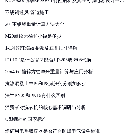
RU7088R功率MOSFET特性解析及其在可调电源设计中的
实践
不锈钢通风 管道施工
201不锈钢重量计算方法大全
M20螺纹大径和小径是多少
1-1/4 NPT螺纹参数及底孔尺寸详解
F1010E是什么管？能否用3205或3505代换
20x40x2镀锌方管单米重量计算与应用分析
抗渗混凝土中P6和P8膨胀剂分别加多少
法兰PN25和PN16有什么区别
消费者对洗衣机的核心需求调研与分析
U型螺栓的国家标准
煤矿用电热取暖器是否符合防爆电气设备标准