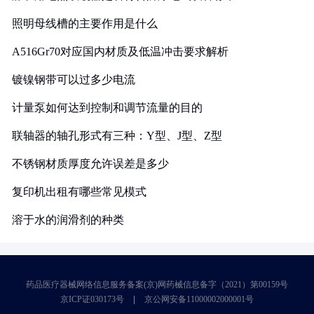
照明母线槽的主要作用是什么
A516Gr70对应国内材质及低温冲击要求解析
镀镍钢带可以过多少电流
计量泵如何达到控制和调节流量的目的
联轴器的轴孔形式有三种：Y型、J型、Z型
不锈钢材质厚度允许误差是多少
复印机出租有哪些常见模式
溶于水的润滑剂的种类
药品医疗器械网络信息服务备案(京)网药械信息备字（2021）第00159号
京ICP证030173号
京公网安备11000002000001号