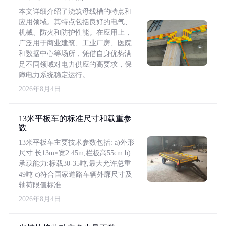
本文详细介绍了浇筑母线槽的特点和
应用领域。其特点包括良好的电气、
机械、防火和防护性能。在应用上，
广泛用于商业建筑、工业厂房、医院
和数据中心等场所，凭借自身优势满
足不同领域对电力供应的高要求，保
障电力系统稳定运行。
2026年8月4日
13米平板车的标准尺寸和载重参
数
13米平板车主要技术参数包括: a)外形
尺寸:长13m×宽2.45m,栏板高55cm b)
承载能力:标载30-35吨,最大允许总重
49吨 c)符合国家道路车辆外廓尺寸及
轴荷限值标准
2026年8月4日