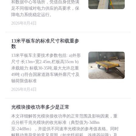
和数据中心等场所，凭借自身优势满
足不同领域对电力供应的高要求，保
障电力系统稳定运行。
2026年8月4日
13米平板车的标准尺寸和载重参
数
13米平板车主要技术参数包括: a)外形
尺寸:长13m×宽2.45m,栏板高55cm b)
承载能力:标载30-35吨,最大允许总重
49吨 c)符合国家道路车辆外廓尺寸及
轴荷限值标准
2026年8月4日
光模块接收功率多少是正常
本文详细解答光模块接收功率的正常范围及影响因素，重
点分析千兆光模块的收光标准（典型值为-3dBm
至-24dBm），并提供不同速率光模块的参考值表格。同时
解释功率异常的常见原因（如光纤损耗、连接器问题）及