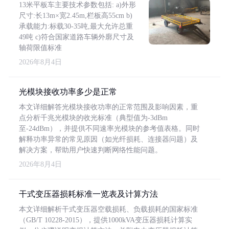
13米平板车主要技术参数包括: a)外形
尺寸:长13m×宽2.45m,栏板高55cm b)
承载能力:标载30-35吨,最大允许总重
49吨 c)符合国家道路车辆外廓尺寸及
轴荷限值标准
2026年8月4日
光模块接收功率多少是正常
本文详细解答光模块接收功率的正常范围及影响因素，重
点分析千兆光模块的收光标准（典型值为-3dBm
至-24dBm），并提供不同速率光模块的参考值表格。同时
解释功率异常的常见原因（如光纤损耗、连接器问题）及
解决方案，帮助用户快速判断网络性能问题。
2026年8月4日
干式变压器损耗标准一览表及计算方法
本文详细解析干式变压器空载损耗、负载损耗的国家标准
（GB/T 10228-2015），提供1000kVA变压器损耗计算实