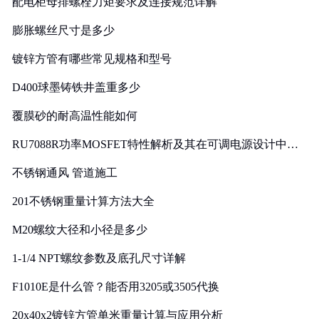
配电柜母排螺栓力矩要求及连接规范详解
膨胀螺丝尺寸是多少
镀锌方管有哪些常见规格和型号
D400球墨铸铁井盖重多少
覆膜砂的耐高温性能如何
RU7088R功率MOSFET特性解析及其在可调电源设计中的
实践
不锈钢通风 管道施工
201不锈钢重量计算方法大全
M20螺纹大径和小径是多少
1-1/4 NPT螺纹参数及底孔尺寸详解
F1010E是什么管？能否用3205或3505代换
20x40x2镀锌方管单米重量计算与应用分析