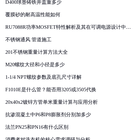
D400球墨铸铁井盖重多少
覆膜砂的耐高温性能如何
RU7088R功率MOSFET特性解析及其在可调电源设计中的
实践
不锈钢通风 管道施工
201不锈钢重量计算方法大全
M20螺纹大径和小径是多少
1-1/4 NPT螺纹参数及底孔尺寸详解
F1010E是什么管？能否用3205或3505代换
20x40x2镀锌方管单米重量计算与应用分析
抗渗混凝土中P6和P8膨胀剂分别加多少
法兰PN25和PN16有什么区别
消费者对洗衣机的核心需求调研与分析