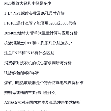
M20螺纹大径和小径是多少
1-1/4 NPT螺纹参数及底孔尺寸详解
F1010E是什么管？能否用3205或3505代换
20x40x2镀锌方管单米重量计算与应用分析
抗渗混凝土中P6和P8膨胀剂分别加多少
法兰PN25和PN16有什么区别
消费者对洗衣机的核心需求调研与分析
U型螺栓的国家标准
煤矿用电热取暖器是否符合防爆电气设备标准
照明母线槽的主要作用是什么
A516Gr70对应国内材质及低温冲击要求解析