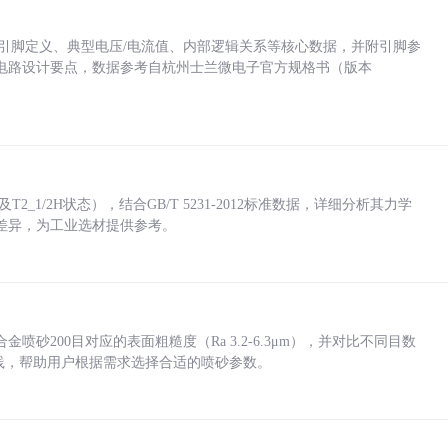
括各引脚定义、典型电压/电流值、内部逻辑关系等核心数据，并附引脚参
电路设计要点，数据参考自杭州士兰微电子官方规格书（版本
_1/2H状态），结合GB/T 5231-2012标准数据，详细分析其力学
差异，为工业选材提供参考。
砂200目对应的表面粗糙度（Ra 3.2-6.3μm），并对比不同目数
业实践，帮助用户根据需求选择合适的喷砂参数。