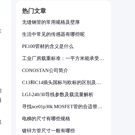
热门文章
无缝钢管的常用规格及壁厚
在
生活中常见的传感器有哪些呢
。
PE100管材的含义是什么
工业厂房载重标准：一平方米能承受多
少公斤
，
CONOSTAN公司简介
C13和C14插头国标与欧标的区别及其
标准解析
能
LGJ-240/30导线参数及载流量解析
通
寻找nce01p30k MOSFET管的合适替代
型号
电梯的尺寸有哪些规格
然
镀锌方管尺寸一般有哪些