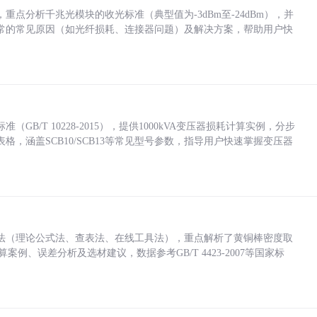
点分析千兆光模块的收光标准（典型值为-3dBm至-24dBm），并
常的常见原因（如光纤损耗、连接器问题）及解决方案，帮助用户快
/T 10228-2015），提供1000kVA变压器损耗计算实例，分步
，涵盖SCB10/SCB13等常见型号参数，指导用户快速掌握变压器
法（理论公式法、查表法、在线工具法），重点解析了黄铜棒密度取
计算案例、误差分析及选材建议，数据参考GB/T 4423-2007等国家标