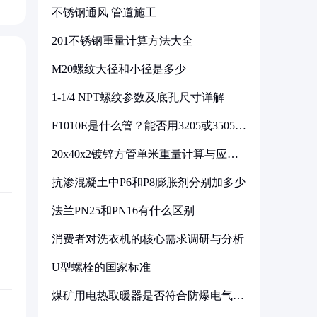
不锈钢通风 管道施工
201不锈钢重量计算方法大全
M20螺纹大径和小径是多少
1-1/4 NPT螺纹参数及底孔尺寸详解
F1010E是什么管？能否用3205或3505代
换
20x40x2镀锌方管单米重量计算与应用
分析
抗渗混凝土中P6和P8膨胀剂分别加多少
法兰PN25和PN16有什么区别
消费者对洗衣机的核心需求调研与分析
U型螺栓的国家标准
煤矿用电热取暖器是否符合防爆电气设
备标准