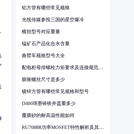
铝方管有哪些常见规格
光线传媒参投三国的星空爆冷
，
横担型号对应重量
广
锰矿石产品化合水含量
曲臂车规格型号大全
品
户
配电柜母排螺栓力矩要求及连接规范详
解
膨胀螺丝尺寸是多少
素
镀锌方管有哪些常见规格和型号
D400球墨铸铁井盖重多少
覆膜砂的耐高温性能如何
确
RU7088R功率MOSFET特性解析及其在
可调电源设计中的实践