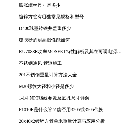
膨胀螺丝尺寸是多少
镀锌方管有哪些常见规格和型号
D400球墨铸铁井盖重多少
覆膜砂的耐高温性能如何
RU7088R功率MOSFET特性解析及其在可调电源设
计中的实践
不锈钢通风 管道施工
201不锈钢重量计算方法大全
M20螺纹大径和小径是多少
1-1/4 NPT螺纹参数及底孔尺寸详解
F1010E是什么管？能否用3205或3505代换
20x40x2镀锌方管单米重量计算与应用分析