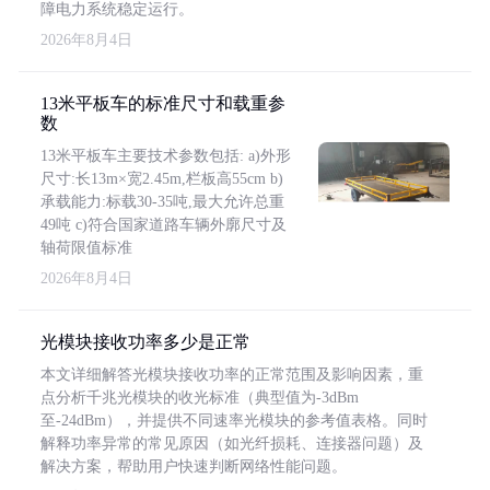
障电力系统稳定运行。
2026年8月4日
13米平板车的标准尺寸和载重参
数
13米平板车主要技术参数包括: a)外形
尺寸:长13m×宽2.45m,栏板高55cm b)
承载能力:标载30-35吨,最大允许总重
49吨 c)符合国家道路车辆外廓尺寸及
轴荷限值标准
2026年8月4日
光模块接收功率多少是正常
本文详细解答光模块接收功率的正常范围及影响因素，重
点分析千兆光模块的收光标准（典型值为-3dBm
至-24dBm），并提供不同速率光模块的参考值表格。同时
解释功率异常的常见原因（如光纤损耗、连接器问题）及
解决方案，帮助用户快速判断网络性能问题。