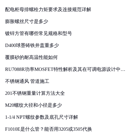
配电柜母排螺栓力矩要求及连接规范详解
膨胀螺丝尺寸是多少
镀锌方管有哪些常见规格和型号
D400球墨铸铁井盖重多少
覆膜砂的耐高温性能如何
RU7088R功率MOSFET特性解析及其在可调电源设计中的
实践
不锈钢通风 管道施工
201不锈钢重量计算方法大全
M20螺纹大径和小径是多少
1-1/4 NPT螺纹参数及底孔尺寸详解
F1010E是什么管？能否用3205或3505代换