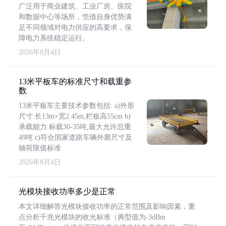
广泛用于商业建筑、工业厂房、医院
和数据中心等场所，凭借自身优势满
足不同领域对电力供应的高要求，保
障电力系统稳定运行。
2026年8月4日
13米平板车的标准尺寸和载重参
数
13米平板车主要技术参数包括: a)外形
尺寸:长13m×宽2.45m,栏板高55cm b)
承载能力:标载30-35吨,最大允许总重
49吨 c)符合国家道路车辆外廓尺寸及
轴荷限值标准
2026年8月4日
光模块接收功率多少是正常
本文详细解答光模块接收功率的正常范围及影响因素，重
点分析千兆光模块的收光标准（典型值为-3dBm