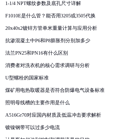
1-1/4 NPT螺纹参数及底孔尺寸详解
F1010E是什么管？能否用3205或3505代换
20x40x2镀锌方管单米重量计算与应用分析
抗渗混凝土中P6和P8膨胀剂分别加多少
法兰PN25和PN16有什么区别
消费者对洗衣机的核心需求调研与分析
U型螺栓的国家标准
煤矿用电热取暖器是否符合防爆电气设备标准
照明母线槽的主要作用是什么
A516Gr70对应国内材质及低温冲击要求解析
镀镍钢带可以过多少电流