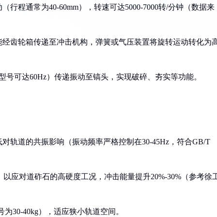
程通常为40-60mm），转速可达5000-7000转/分钟（数据来
械能经齿轮箱传递至冲击机构，弹簧或气压装置将旋转运动转化为
专用型号可达60Hz）传递振动至镐头，实现破碎、夯实等功能。
对轨道的共振影响（振动频率严格控制在30-45Hz，符合GB/T
），以应对道砟石的高硬度工况，冲击能量提升20%-30%（参考徐
号为30-40kg），适应狭小轨道空间。