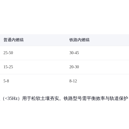
普通内燃镐
铁路内燃镐
25-50
30-45
15-25
20-30
5-8
8-12
频（<35Hz）用于松软土壤夯实。铁路型号需平衡效率与轨道保护