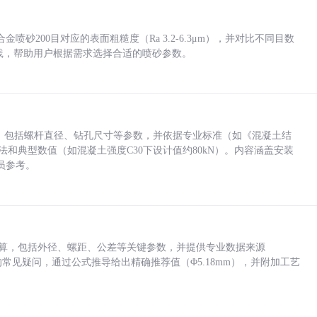
砂200目对应的表面粗糙度（Ra 3.2-6.3μm），并对比不同目数
业实践，帮助用户根据需求选择合适的喷砂参数。
力，包括螺杆直径、钻孔尺寸等参数，并依据专业标准（如《混凝土结
方法和典型数值（如混凝土强度C30下设计值约80kN）。内容涵盖安装
员参考。
底孔计算，包括外径、螺距、公差等关键参数，并提供专业数据来源
孔尺寸的常见疑问，通过公式推导给出精确推荐值（Φ5.18mm），并附加工艺