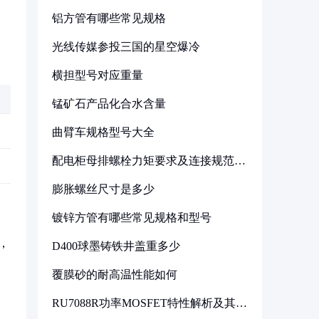
铝方管有哪些常见规格
光线传媒参投三国的星空爆冷
横担型号对应重量
锰矿石产品化合水含量
曲臂车规格型号大全
配电柜母排螺栓力矩要求及连接规范详
解
膨胀螺丝尺寸是多少
镀锌方管有哪些常见规格和型号
，
D400球墨铸铁井盖重多少
覆膜砂的耐高温性能如何
RU7088R功率MOSFET特性解析及其在
可调电源设计中的实践