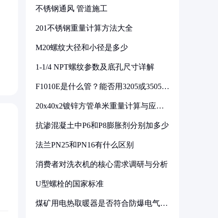
不锈钢通风 管道施工
201不锈钢重量计算方法大全
M20螺纹大径和小径是多少
1-1/4 NPT螺纹参数及底孔尺寸详解
F1010E是什么管？能否用3205或3505代
换
20x40x2镀锌方管单米重量计算与应用
分析
抗渗混凝土中P6和P8膨胀剂分别加多少
法兰PN25和PN16有什么区别
消费者对洗衣机的核心需求调研与分析
U型螺栓的国家标准
煤矿用电热取暖器是否符合防爆电气设
备标准