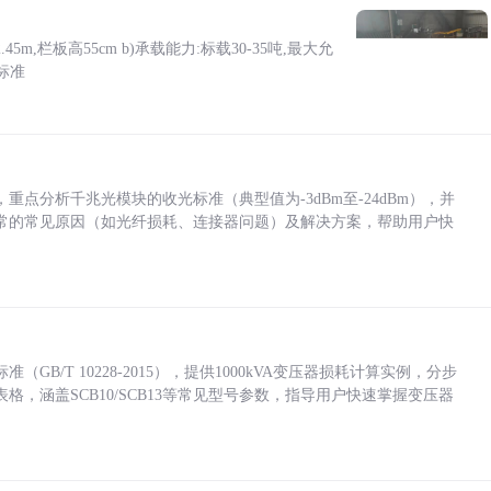
5m,栏板高55cm b)承载能力:标载30-35吨,最大允
标准
点分析千兆光模块的收光标准（典型值为-3dBm至-24dBm），并
常的常见原因（如光纤损耗、连接器问题）及解决方案，帮助用户快
/T 10228-2015），提供1000kVA变压器损耗计算实例，分步
，涵盖SCB10/SCB13等常见型号参数，指导用户快速掌握变压器