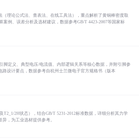
法（理论公式法、查表法、在线工具法），重点解析了黄铜棒密度取
计算案例、误差分析及选材建议，数据参考GB/T 4423-2007等国家标
括各引脚定义、典型电压/电流值、内部逻辑关系等核心数据，并附引脚参
电路设计要点，数据参考自杭州士兰微电子官方规格书（版本
_1/2H状态），结合GB/T 5231-2012标准数据，详细分析其力学
差异，为工业选材提供参考。