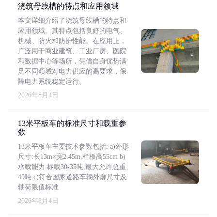
浇筑母线槽的特点和应用领域
本文详细介绍了浇筑母线槽的特点和
应用领域。其特点包括良好的电气、
机械、防火和防护性能。在应用上，
广泛用于商业建筑、工业厂房、医院
和数据中心等场所，凭借自身优势满
足不同领域对电力供应的高要求，保
障电力系统稳定运行。
2026年8月4日
13米平板车的标准尺寸和载重参
数
13米平板车主要技术参数包括: a)外形
尺寸:长13m×宽2.45m,栏板高55cm b)
承载能力:标载30-35吨,最大允许总重
49吨 c)符合国家道路车辆外廓尺寸及
轴荷限值标准
2026年8月4日