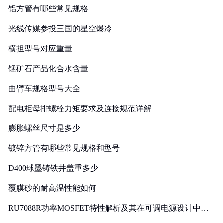
铝方管有哪些常见规格
光线传媒参投三国的星空爆冷
横担型号对应重量
锰矿石产品化合水含量
曲臂车规格型号大全
配电柜母排螺栓力矩要求及连接规范详解
膨胀螺丝尺寸是多少
镀锌方管有哪些常见规格和型号
D400球墨铸铁井盖重多少
覆膜砂的耐高温性能如何
RU7088R功率MOSFET特性解析及其在可调电源设计中的
实践