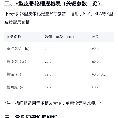
二、E型皮带轮槽规格表（关键参数一览）
下表列出E型皮带轮完整尺寸参数，适用于SPZ、SPA等E型
皮带配用轮槽：
参数名称
数值（单位：mm）
公差
基准宽度（bₐ）
25.5
±0.3
槽顶宽（bₖ）
28.5
±0.5
槽深（h）
19.0
+0.5/-0.2
槽间距（e）
12.7
±0.2
*注：槽间距适用于多槽皮带轮，单槽轮无需此项。*
三、常见问题扩展解析