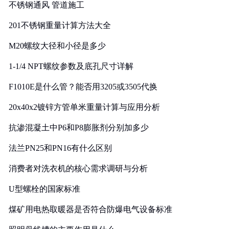
不锈钢通风 管道施工
201不锈钢重量计算方法大全
M20螺纹大径和小径是多少
1-1/4 NPT螺纹参数及底孔尺寸详解
F1010E是什么管？能否用3205或3505代换
20x40x2镀锌方管单米重量计算与应用分析
抗渗混凝土中P6和P8膨胀剂分别加多少
法兰PN25和PN16有什么区别
消费者对洗衣机的核心需求调研与分析
U型螺栓的国家标准
煤矿用电热取暖器是否符合防爆电气设备标准