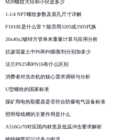
M20螺纹大径和小径是多少
1-1/4 NPT螺纹参数及底孔尺寸详解
F1010E是什么管？能否用3205或3505代换
20x40x2镀锌方管单米重量计算与应用分析
抗渗混凝土中P6和P8膨胀剂分别加多少
法兰PN25和PN16有什么区别
消费者对洗衣机的核心需求调研与分析
U型螺栓的国家标准
煤矿用电热取暖器是否符合防爆电气设备标准
照明母线槽的主要作用是什么
A516Gr70对应国内材质及低温冲击要求解析
镀镍钢带可以过多少电流