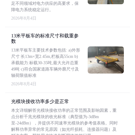
足不同领域对电力供应的高要求，保
障电力系统稳定运行。
2026年8月4日
13米平板车的标准尺寸和载重参
数
13米平板车主要技术参数包括: a)外形
尺寸:长13m×宽2.45m,栏板高55cm b)
承载能力:标载30-35吨,最大允许总重
49吨 c)符合国家道路车辆外廓尺寸及
轴荷限值标准
2026年8月4日
光模块接收功率多少是正常
本文详细解答光模块接收功率的正常范围及影响因素，重
点分析千兆光模块的收光标准（典型值为-3dBm
至-24dBm），并提供不同速率光模块的参考值表格。同时
解释功率异常的常见原因（如光纤损耗、连接器问题）及