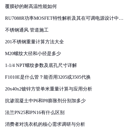
覆膜砂的耐高温性能如何
RU7088R功率MOSFET特性解析及其在可调电源设计中的
实践
不锈钢通风 管道施工
201不锈钢重量计算方法大全
M20螺纹大径和小径是多少
1-1/4 NPT螺纹参数及底孔尺寸详解
F1010E是什么管？能否用3205或3505代换
20x40x2镀锌方管单米重量计算与应用分析
抗渗混凝土中P6和P8膨胀剂分别加多少
法兰PN25和PN16有什么区别
消费者对洗衣机的核心需求调研与分析