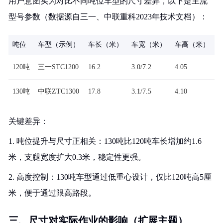
用户意图实为对比不同吨位车型的尺寸差异，以下是主流
型号参数（数据源自三一、中联重科2023年技术文档）：
吨位
车型（示例）
车长（米）
车宽（米）
车高（米）
120吨
三一STC1200
16.2
3.0/7.2
4.05
130吨
中联ZTC1300
17.8
3.1/7.5
4.10
关键差异：
1. 吨位提升与尺寸正相关：130吨比120吨车长增加约1.6
米，支腿宽度扩大0.3米，稳定性更强。
2. 高度控制：130吨车型通过低重心设计，仅比120吨高5厘
米，便于通过限高路段。
三、尺寸对实际作业的影响（扩展主题）