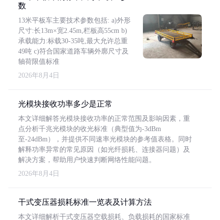
数
13米平板车主要技术参数包括: a)外形
尺寸:长13m×宽2.45m,栏板高55cm b)
承载能力:标载30-35吨,最大允许总重
49吨 c)符合国家道路车辆外廓尺寸及
轴荷限值标准
2026年8月4日
光模块接收功率多少是正常
本文详细解答光模块接收功率的正常范围及影响因素，重
点分析千兆光模块的收光标准（典型值为-3dBm
至-24dBm），并提供不同速率光模块的参考值表格。同时
解释功率异常的常见原因（如光纤损耗、连接器问题）及
解决方案，帮助用户快速判断网络性能问题。
2026年8月4日
干式变压器损耗标准一览表及计算方法
本文详细解析干式变压器空载损耗、负载损耗的国家标准