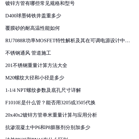
镀锌方管有哪些常见规格和型号
D400球墨铸铁井盖重多少
覆膜砂的耐高温性能如何
RU7088R功率MOSFET特性解析及其在可调电源设计中的
实践
不锈钢通风 管道施工
201不锈钢重量计算方法大全
M20螺纹大径和小径是多少
1-1/4 NPT螺纹参数及底孔尺寸详解
F1010E是什么管？能否用3205或3505代换
20x40x2镀锌方管单米重量计算与应用分析
抗渗混凝土中P6和P8膨胀剂分别加多少