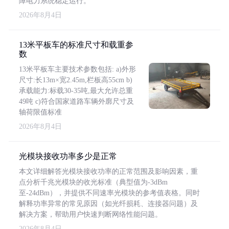
障电力系统稳定运行。
2026年8月4日
13米平板车的标准尺寸和载重参
数
13米平板车主要技术参数包括: a)外形
尺寸:长13m×宽2.45m,栏板高55cm b)
承载能力:标载30-35吨,最大允许总重
49吨 c)符合国家道路车辆外廓尺寸及
轴荷限值标准
2026年8月4日
光模块接收功率多少是正常
本文详细解答光模块接收功率的正常范围及影响因素，重
点分析千兆光模块的收光标准（典型值为-3dBm
至-24dBm），并提供不同速率光模块的参考值表格。同时
解释功率异常的常见原因（如光纤损耗、连接器问题）及
解决方案，帮助用户快速判断网络性能问题。
2026年8月4日