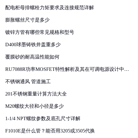
配电柜母排螺栓力矩要求及连接规范详解
膨胀螺丝尺寸是多少
镀锌方管有哪些常见规格和型号
D400球墨铸铁井盖重多少
覆膜砂的耐高温性能如何
RU7088R功率MOSFET特性解析及其在可调电源设计中的
实践
不锈钢通风 管道施工
201不锈钢重量计算方法大全
M20螺纹大径和小径是多少
1-1/4 NPT螺纹参数及底孔尺寸详解
F1010E是什么管？能否用3205或3505代换