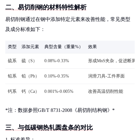
二、易切削钢的材料特性解析
易切削钢通过在钢中添加特定元素来改善性能，常见类型
及成分标准如下：
类型
添加元素
典型含量（重量%）
效果
硫系
硫（S）
0.08%-0.33%
形成MnS夹杂，促进断屑
铅系
铅（Pb）
0.10%-0.35%
润滑刀具-工件界面
钙系
钙（Ca）
0.001%-0.005%
改善高温切削性能
*注：数据参照GB/T 8731-2008《易切削结构钢》*
三、与低碳钢热轧圆盘条的对比
1. 标准差异：