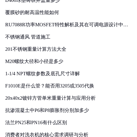
D400球墨铸铁井盖重多少
覆膜砂的耐高温性能如何
RU7088R功率MOSFET特性解析及其在可调电源设计中的
实践
不锈钢通风 管道施工
201不锈钢重量计算方法大全
M20螺纹大径和小径是多少
1-1/4 NPT螺纹参数及底孔尺寸详解
F1010E是什么管？能否用3205或3505代换
20x40x2镀锌方管单米重量计算与应用分析
抗渗混凝土中P6和P8膨胀剂分别加多少
法兰PN25和PN16有什么区别
消费者对洗衣机的核心需求调研与分析